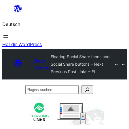
Zum
Inhalt
Deutsch
springen
Hol dir WordPress
Floating Social Share Icons and
Plugin
Social Share buttons – Next
Directory
Previous Post Links – FL
Plugins
suchen