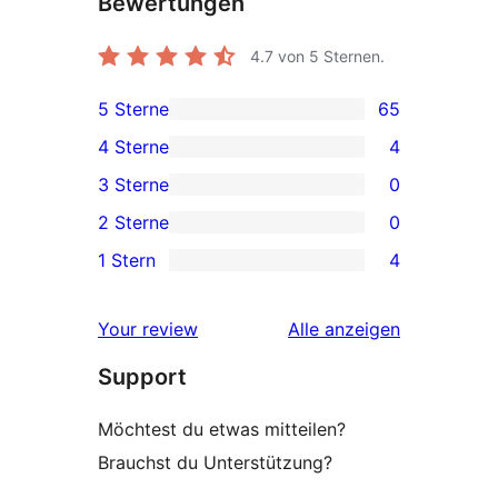
Bewertungen
4.7
von 5 Sternen.
5 Sterne
65
65 5-
4 Sterne
4
Sterne-
4 4-
3 Sterne
0
Rezensionen
Sterne-
0 3-
2 Sterne
0
Rezensionen
Sterne-
0 2-
1 Stern
4
Rezensionen
Sterne-
4 1-
Rezensionen
Sterne-
Rezensionen
Your review
Alle
anzeigen
Rezensionen
Support
Möchtest du etwas mitteilen?
Brauchst du Unterstützung?