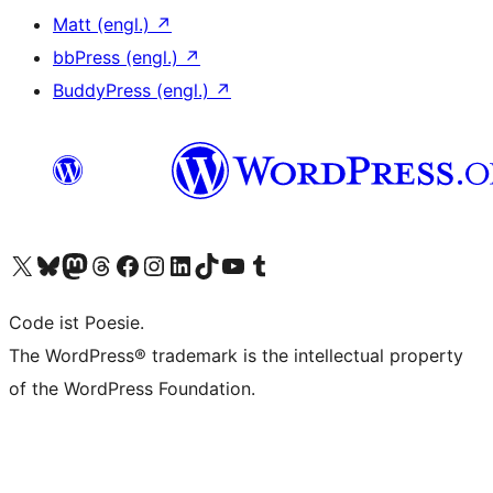
Matt (engl.)
↗
bbPress (engl.)
↗
BuddyPress (engl.)
↗
Unser X-Konto (früher Twitter) besuchen
Unser Bluesky-Konto besuchen
Unser Mastodon-Konto besuchen
Unser Threads-Konto besuchen
Unsere Facebook-Seite besuchen
Unser Instagram-Konto besuchen
Unser LinkedIn-Konto besuchen
Unser TikTok-Konto besuchen
Unseren YouTube-Kanal besuchen
Unser Tumblr-Konto besuchen
Code ist Poesie.
The WordPress® trademark is the intellectual property
of the WordPress Foundation.