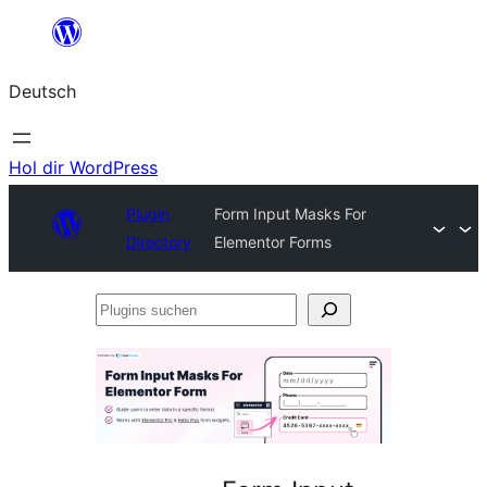
Zum
Inhalt
Deutsch
springen
Hol dir WordPress
Plugin
Form Input Masks For
Directory
Elementor Forms
Plugins
suchen