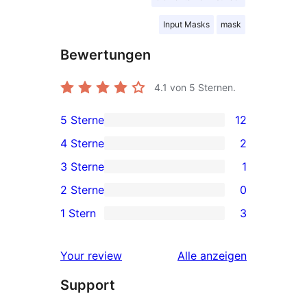
Input Masks
mask
Bewertungen
4.1
von 5 Sternen.
5 Sterne
12
12 5-
4 Sterne
2
Sterne-
2 4-
3 Sterne
1
Rezensionen
Sterne-
1 3-
2 Sterne
0
Rezensionen
Sterne-
0 2-
1 Stern
3
Rezension
Sterne-
3 1-
Rezensionen
Sterne-
Rezensionen
Your review
Alle
anzeigen
Rezensionen
Support