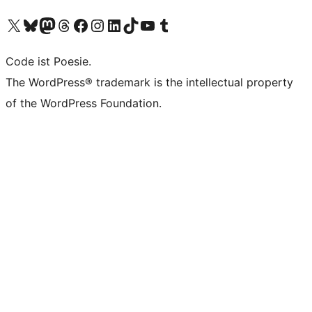
Unser X-Konto (früher Twitter) besuchen
Unser Bluesky-Konto besuchen
Unser Mastodon-Konto besuchen
Unser Threads-Konto besuchen
Unsere Facebook-Seite besuchen
Unser Instagram-Konto besuchen
Unser LinkedIn-Konto besuchen
Unser TikTok-Konto besuchen
Unseren YouTube-Kanal besuchen
Unser Tumblr-Konto besuchen
Code ist Poesie.
The WordPress® trademark is the intellectual property
of the WordPress Foundation.