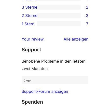
Sterne-
1 4-
3 Sterne
2
Rezensionen
Sterne-
2 3-
2 Sterne
2
Rezension
Sterne-
2 2-
1 Stern
7
Rezensionen
Sterne-
7 1-
Rezensionen
Sterne-
Rezensionen
Your review
Alle
anzeigen
Rezensionen
Support
Behobene Probleme in den letzten
zwei Monaten:
0 von 1
Support-Forum anzeigen
Spenden