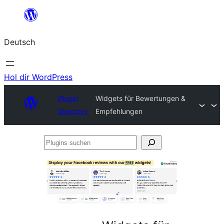
Zum
Inhalt
Deutsch
springen
Hol dir WordPress
Plugin
Widgets für Bewertungen &
Directory
Empfehlungen
Plugins
suchen