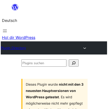
Zum
Inhalt
Deutsch
springen
Hol dir WordPress
Plugin Directory
Plugins
suchen
Dieses Plugin wurde
nicht mit den 3
neuesten Hauptversionen von
WordPress getestet
. Es wird
möglicherweise nicht mehr gepflegt