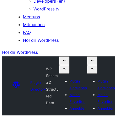
Developers (en)
WordPress.tv
Meetups
Mitmachen
FAQ
Hol dir WordPress
Hol dir WordPress
WP
Schem
Plugin
Plugin
Plugin
a &
einreichen
einreichen
Directory
Structu
Meine
Meine
red
Favoriten
Favoriten
Data
Anmelden
Anmelden