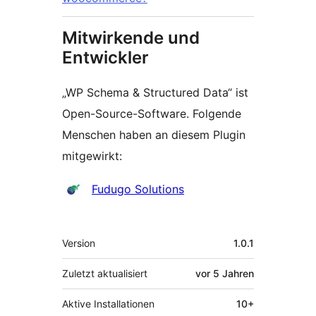
Mitwirkende und
Entwickler
„WP Schema & Structured Data“ ist
Open-Source-Software. Folgende
Menschen haben an diesem Plugin
mitgewirkt:
Mitwirkende
Fudugo Solutions
Meta
Version
1.0.1
Zuletzt aktualisiert
vor
5 Jahren
Aktive Installationen
10+