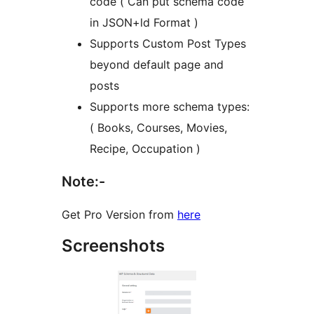
code ( Can put schema code
in JSON+ld Format )
Supports Custom Post Types
beyond default page and
posts
Supports more schema types:
( Books, Courses, Movies,
Recipe, Occupation )
Note:-
Get Pro Version from
here
Screenshots