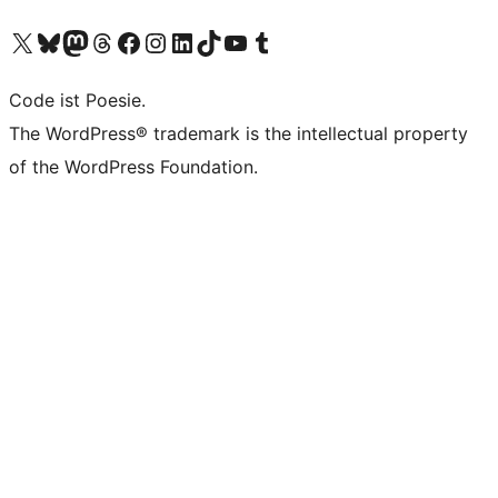
Unser X-Konto (früher Twitter) besuchen
Unser Bluesky-Konto besuchen
Unser Mastodon-Konto besuchen
Unser Threads-Konto besuchen
Unsere Facebook-Seite besuchen
Unser Instagram-Konto besuchen
Unser LinkedIn-Konto besuchen
Unser TikTok-Konto besuchen
Unseren YouTube-Kanal besuchen
Unser Tumblr-Konto besuchen
Code ist Poesie.
The WordPress® trademark is the intellectual property
of the WordPress Foundation.