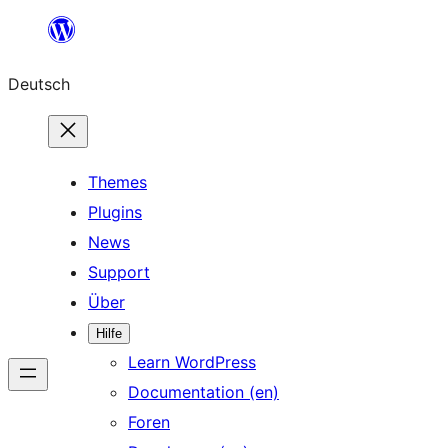
Zum
Inhalt
Deutsch
springen
Themes
Plugins
News
Support
Über
Hilfe
Learn WordPress
Documentation (en)
Foren