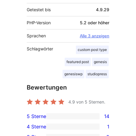
Getestet bis
4.9.29
PHP-Version
5.2 oder höher
Sprachen
Alle 3 anzeigen
Schlagwörter
custom post type
featured post
genesis
genesiswp
studiopress
Bewertungen
4.9
von 5 Sternen.
5 Sterne
14
14 5-
4 Sterne
1
Sterne-
1 4-