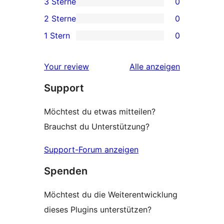
3 Sterne
0
Rezensionen
Sterne-
0 3-
2 Sterne
0
Rezension
Sterne-
0 2-
1 Stern
0
Rezensionen
Sterne-
0 1-
Rezensionen
Sterne-
Rezensionen
Your review
Alle
anzeigen
Rezensionen
Support
Möchtest du etwas mitteilen?
Brauchst du Unterstützung?
Support-Forum anzeigen
Spenden
Möchtest du die Weiterentwicklung
dieses Plugins unterstützen?