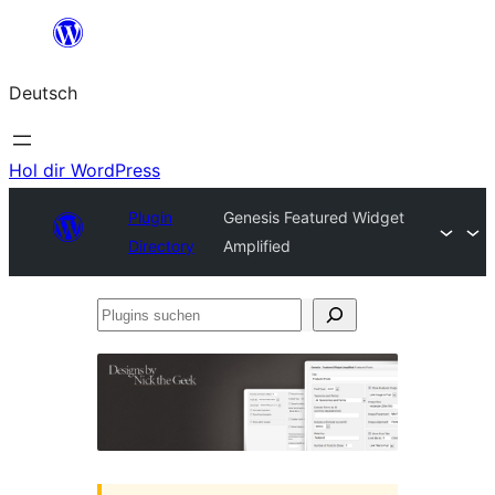
Zum
Inhalt
Deutsch
springen
Hol dir WordPress
Plugin
Genesis Featured Widget
Directory
Amplified
Plugins
suchen