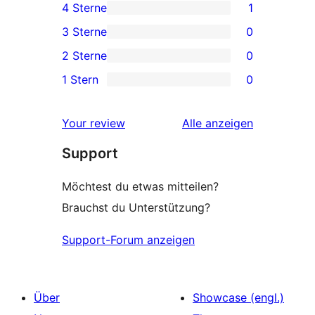
4 Sterne
1
Sterne-
1 4-
3 Sterne
0
Rezensionen
Sterne-
0 3-
2 Sterne
0
Rezension
Sterne-
0 2-
1 Stern
0
Rezensionen
Sterne-
0 1-
Rezensionen
Sterne-
Rezensionen
Your review
Alle
anzeigen
Rezensionen
Support
Möchtest du etwas mitteilen?
Brauchst du Unterstützung?
Support-Forum anzeigen
Über
Showcase (engl.)