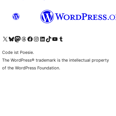
Unser X-Konto (früher Twitter) besuchen
Unser Bluesky-Konto besuchen
Unser Mastodon-Konto besuchen
Unser Threads-Konto besuchen
Unsere Facebook-Seite besuchen
Unser Instagram-Konto besuchen
Unser LinkedIn-Konto besuchen
Unser TikTok-Konto besuchen
Unseren YouTube-Kanal besuchen
Unser Tumblr-Konto besuchen
Code ist Poesie.
The WordPress® trademark is the intellectual property
of the WordPress Foundation.