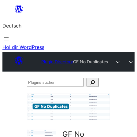
Zum
Inhalt
Deutsch
springen
Hol dir WordPress
Plugin Directory
GF No Duplicates
Plugins
suchen
GF No