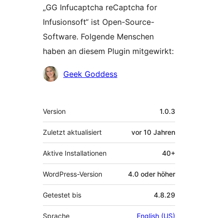
„GG Infucaptcha reCaptcha for
Infusionsoft“ ist Open-Source-
Software. Folgende Menschen
haben an diesem Plugin mitgewirkt:
Mitwirkende
Geek Goddess
Meta
Version
1.0.3
Zuletzt aktualisiert
vor
10 Jahren
Aktive Installationen
40+
WordPress-Version
4.0 oder höher
Getestet bis
4.8.29
Sprache
English (US)