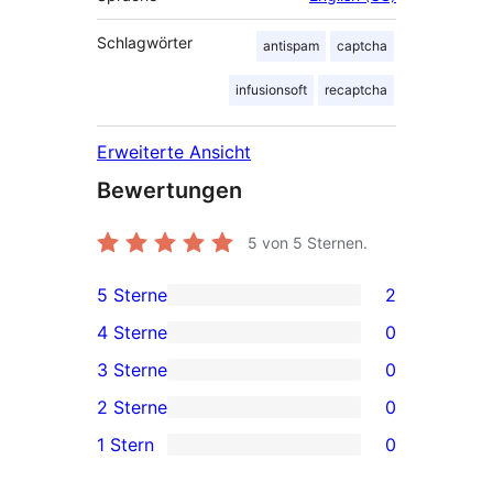
Schlagwörter
antispam
captcha
infusionsoft
recaptcha
Erweiterte Ansicht
Bewertungen
5
von 5 Sternen.
5 Sterne
2
2 5-
4 Sterne
0
Sterne-
0 4-
3 Sterne
0
Rezensionen
Sterne-
0 3-
2 Sterne
0
Rezensionen
Sterne-
0 2-
1 Stern
0
Rezensionen
Sterne-
0 1-
Rezensionen
Sterne-