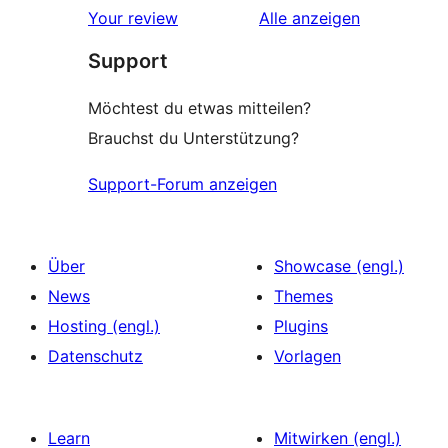
Rezensionen
Your review
Alle
anzeigen
Rezensionen
Support
Möchtest du etwas mitteilen?
Brauchst du Unterstützung?
Support-Forum anzeigen
Über
Showcase (engl.)
News
Themes
Hosting (engl.)
Plugins
Datenschutz
Vorlagen
Learn
Mitwirken (engl.)