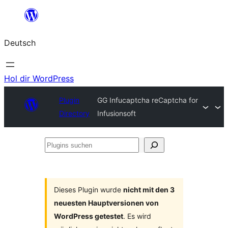
Zum
Inhalt
Deutsch
springen
Hol dir WordPress
Plugin
GG Infucaptcha reCaptcha for
Directory
Infusionsoft
Plugins
suchen
Dieses Plugin wurde
nicht mit den 3
neuesten Hauptversionen von
WordPress getestet
. Es wird