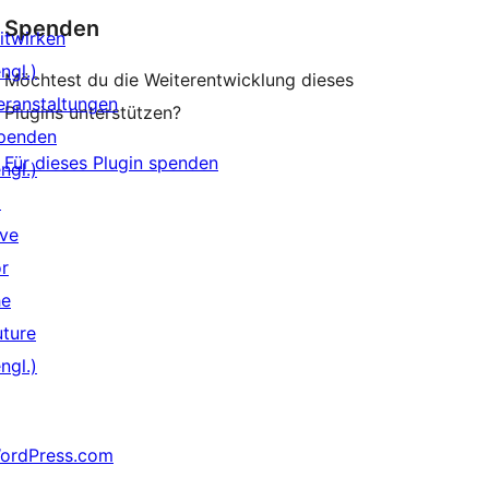
Spenden
itwirken
ngl.)
Möchtest du die Weiterentwicklung dieses
eranstaltungen
Plugins unterstützen?
penden
Für dieses Plugin spenden
ngl.)
↗
ive
or
he
uture
ngl.)
ordPress.com
↗