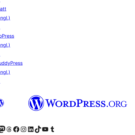
att
ngl.)
↗
bPress
ngl.)
↗
uddyPress
ngl.)
↗
er Twitter) besuchen
luesky-Konto besuchen
nser Mastodon-Konto besuchen
Unser Threads-Konto besuchen
Unsere Facebook-Seite besuchen
Unser Instagram-Konto besuchen
Unser LinkedIn-Konto besuchen
Unser TikTok-Konto besuchen
Unseren YouTube-Kanal besuchen
Unser Tumblr-Konto besuchen