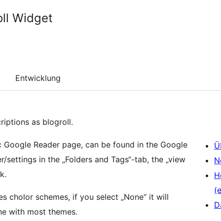
ll Widget
Entwicklung
iptions as blogroll.
lic Google Reader page, can be found in the Google
Ü
/settings in the „Folders and Tags“-tab, the „view
N
k.
H
(e
 cholor schemes, if you select „None“ it will
D
ine with most themes.