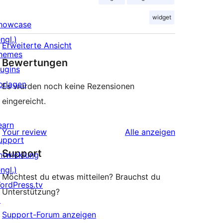
widget
howcase
ngl.)
Erweiterte Ansicht
hemes
Bewertungen
lugins
orlagen
Es wurden noch keine Rezensionen
eingereicht.
earn
Rezensionen
Your review
Alle
anzeigen
upport
Support
ntwicklung
ngl.)
Möchtest du etwas mitteilen? Brauchst du
ordPress.tv
Unterstützung?
↗
Support-Forum anzeigen