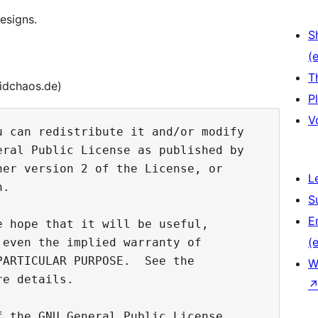
esigns.
S
(e
T
email : ac@acidchaos.de)
P
V
 can redistribute it and/or modify

ral Public License as published by

er version 2 of the License, or

L
.

S
E
 hope that it will be useful,

(e
even the implied warranty of

ARTICULAR PURPOSE.  See the

W
e details.

 the GNU General Public License
