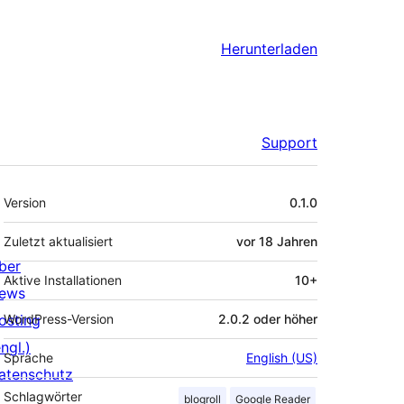
Herunterladen
Support
Meta
Version
0.1.0
Zuletzt aktualisiert
vor
18 Jahren
ber
Aktive Installationen
10+
ews
osting
WordPress-Version
2.0.2 oder höher
ngl.)
Sprache
English (US)
atenschutz
Schlagwörter
blogroll
Google Reader