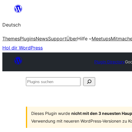
Zum
Inhalt
Deutsch
springen
Themes
Plugins
News
Support
Über
Hilfe
Meetups
Mitmach
Hol dir WordPress
Plugin Directory
Goo
Plugins
suchen
Dieses Plugin wurde
nicht mit den 3 neuesten Hau
Verwendung mit neueren WordPress-Versionen zu Ko