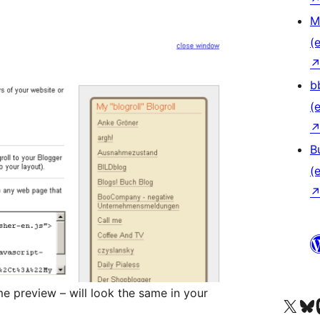
M
(e
b
(e
B
(e
me preview – will look the same in your
Unser X-Konto (früh
Unser B
U