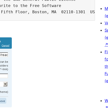
rite to the Free Software

M
(e
V
S
(e
F
f
t
F
(e
W