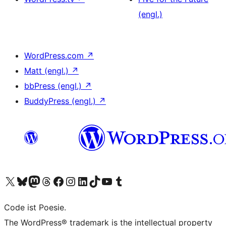
(engl.)
WordPress.com
↗
Matt (engl.)
↗
bbPress (engl.)
↗
BuddyPress (engl.)
↗
Unser X-Konto (früher Twitter) besuchen
Unser Bluesky-Konto besuchen
Unser Mastodon-Konto besuchen
Unser Threads-Konto besuchen
Unsere Facebook-Seite besuchen
Unser Instagram-Konto besuchen
Unser LinkedIn-Konto besuchen
Unser TikTok-Konto besuchen
Unseren YouTube-Kanal besuchen
Unser Tumblr-Konto besuchen
Code ist Poesie.
The WordPress® trademark is the intellectual property