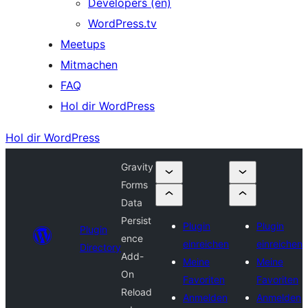
Developers (en)
WordPress.tv
Meetups
Mitmachen
FAQ
Hol dir WordPress
Hol dir WordPress
Gravity
Forms
Data
Persist
Plugin
Plugin
Plugin
ence
einreichen
einreichen
Directory
Add-
Meine
Meine
On
Favoriten
Favoriten
Reload
Anmelden
Anmelden