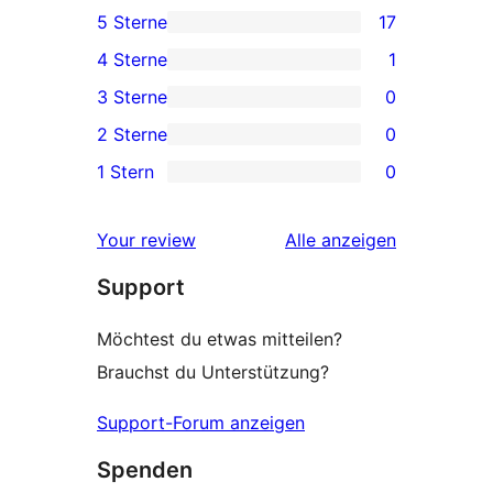
5 Sterne
17
17 5-
4 Sterne
1
Sterne-
1 4-
3 Sterne
0
Rezensionen
Sterne-
0 3-
2 Sterne
0
Rezension
Sterne-
0 2-
1 Stern
0
Rezensionen
Sterne-
0 1-
Rezensionen
Sterne-
Rezensionen
Your review
Alle
anzeigen
Rezensionen
Support
Möchtest du etwas mitteilen?
Brauchst du Unterstützung?
Support-Forum anzeigen
Spenden