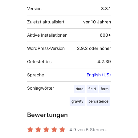
Meta
Version
3.3.1
Zuletzt aktualisiert
vor
10 Jahren
Aktive Installationen
600+
WordPress-Version
2.9.2 oder höher
Getestet bis
4.2.39
Sprache
English (US)
Schlagwörter
data
field
form
gravity
persistence
Bewertungen
4.9
von 5 Sternen.