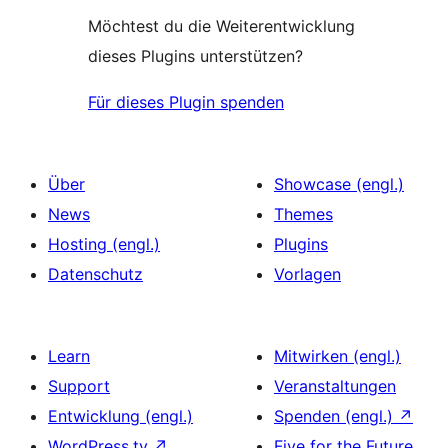
Möchtest du die Weiterentwicklung
dieses Plugins unterstützen?
Für dieses Plugin spenden
Über
Showcase (engl.)
News
Themes
Hosting (engl.)
Plugins
Datenschutz
Vorlagen
Learn
Mitwirken (engl.)
Support
Veranstaltungen
Entwicklung (engl.)
Spenden (engl.)
↗
WordPress.tv
↗
Five for the Future