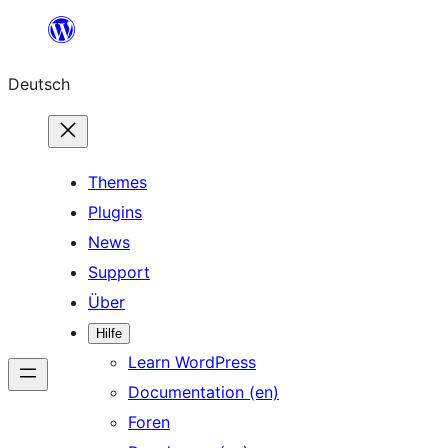
Zum
Inhalt
Deutsch
springen
Themes
Plugins
News
Support
Über
Hilfe
Learn WordPress
Documentation (en)
Foren