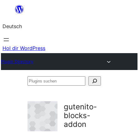
Zum
Inhalt
Deutsch
springen
Hol dir WordPress
Plugin Directory
Plugins
suchen
gutenito-
blocks-
addon