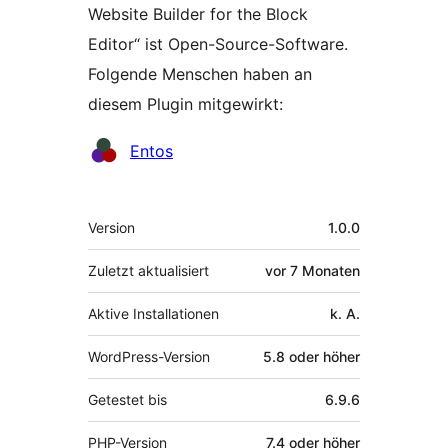
Website Builder for the Block
Editor“ ist Open-Source-Software.
Folgende Menschen haben an
diesem Plugin mitgewirkt:
Mitwirkende
Entos
Meta
Version
1.0.0
Zuletzt aktualisiert
vor
7 Monaten
Aktive Installationen
k. A.
WordPress-Version
5.8 oder höher
Getestet bis
6.9.6
PHP-Version
7.4 oder höher