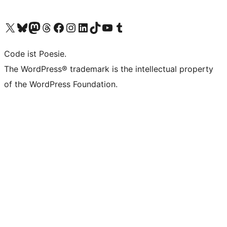
Unser X-Konto (früher Twitter) besuchen
Unser Bluesky-Konto besuchen
Unser Mastodon-Konto besuchen
Unser Threads-Konto besuchen
Unsere Facebook-Seite besuchen
Unser Instagram-Konto besuchen
Unser LinkedIn-Konto besuchen
Unser TikTok-Konto besuchen
Unseren YouTube-Kanal besuchen
Unser Tumblr-Konto besuchen
Code ist Poesie.
The WordPress® trademark is the intellectual property
of the WordPress Foundation.