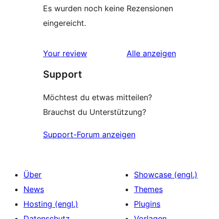
Es wurden noch keine Rezensionen
eingereicht.
Rezensionen
Your review
Alle
anzeigen
Support
Möchtest du etwas mitteilen?
Brauchst du Unterstützung?
Support-Forum anzeigen
Über
Showcase (engl.)
News
Themes
Hosting (engl.)
Plugins
Datenschutz
Vorlagen