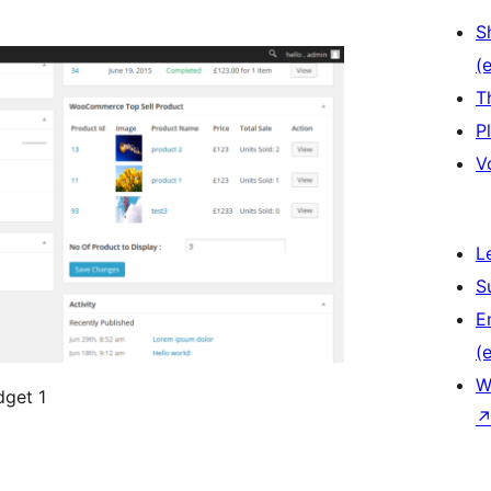
S
(e
T
P
V
L
S
E
(e
W
dget 1