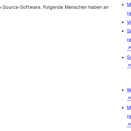
M
n-Source-Software. Folgende Menschen haben an
(e
V
S
(e
S
W
M
(e