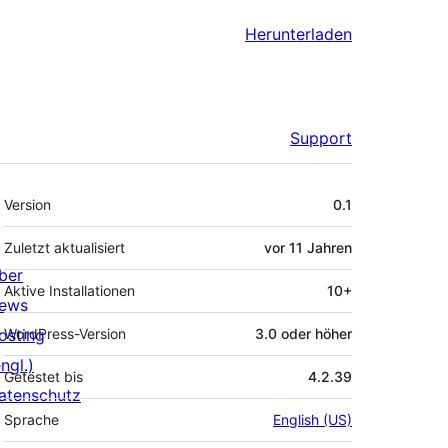
Herunterladen
Support
Meta
Version
0.1
Zuletzt aktualisiert
vor
11 Jahren
ber
Aktive Installationen
10+
ews
osting
WordPress-Version
3.0 oder höher
ngl.)
Getestet bis
4.2.39
atenschutz
Sprache
English (US)