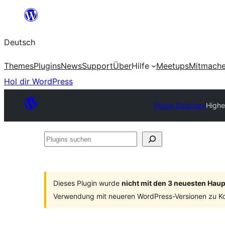
Zum
Inhalt
Deutsch
springen
Themes
Plugins
News
Support
Über
Hilfe
Meetups
Mitmach
Hol dir WordPress
Plugin Directory
Highe
Plugins
suchen
Dieses Plugin wurde
nicht mit den 3 neuesten Hau
Verwendung mit neueren WordPress-Versionen zu Ko