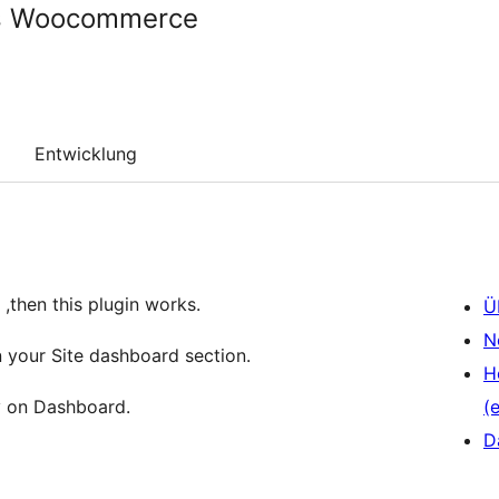
ts Woocommerce
Entwicklung
 ,then this plugin works.
Ü
N
n your Site dashboard section.
H
y on Dashboard.
(e
D