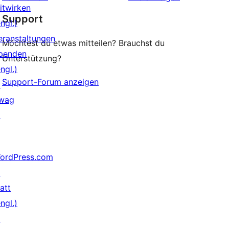
Rezensionen
itwirken
Support
ngl.)
eranstaltungen
Möchtest du etwas mitteilen? Brauchst du
penden
Unterstützung?
ngl.)
Support-Forum anzeigen
↗
wag
↗
ordPress.com
↗
att
ngl.)
↗