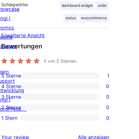
Schlagwörter
dashboard widget
order
howcase
ngl.)
status
woocommerce
hemes
Erweiterte Ansicht
lugins
Bewertungen
orlagen
5
von 5 Sternen.
earn
5 Sterne
1
1 5-
upport
4 Sterne
0
Sterne-
ntwicklung
0 4-
3 Sterne
0
Rezension
ngl.)
Sterne-
0 3-
2 Sterne
0
ordPress.tv
Rezensionen
Sterne-
0 2-
1 Stern
0
↗
Rezensionen
Sterne-
0 1-
Rezensionen
Sterne-
Rezensionen
Your review
Alle
anzeigen