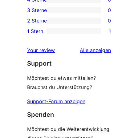
Sterne-
0 4-
3 Sterne
0
Rezension
Sterne-
0 3-
2 Sterne
0
Rezensionen
Sterne-
0 2-
1 Stern
1
Rezensionen
Sterne-
1 1-
Rezensionen
Sterne-
Rezensionen
Your review
Alle
anzeigen
Rezension
Support
Möchtest du etwas mitteilen?
Brauchst du Unterstützung?
Support-Forum anzeigen
Spenden
Möchtest du die Weiterentwicklung