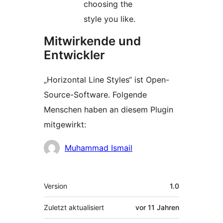
choosing the
style you like.
Mitwirkende und
Entwickler
„Horizontal Line Styles“ ist Open-
Source-Software. Folgende
Menschen haben an diesem Plugin
mitgewirkt:
Mitwirkende
Muhammad Ismail
Meta
Version
1.0
Zuletzt aktualisiert
vor
11 Jahren