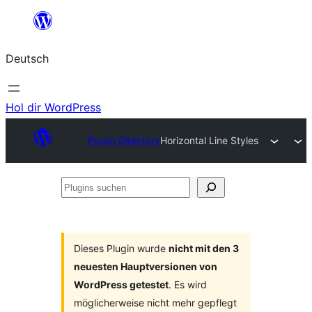
Zum
Inhalt
Deutsch
springen
Hol dir WordPress
Plugin Directory
Horizontal Line Styles
Plugins
suchen
Dieses Plugin wurde
nicht mit den 3
neuesten Hauptversionen von
WordPress getestet
. Es wird
möglicherweise nicht mehr gepflegt