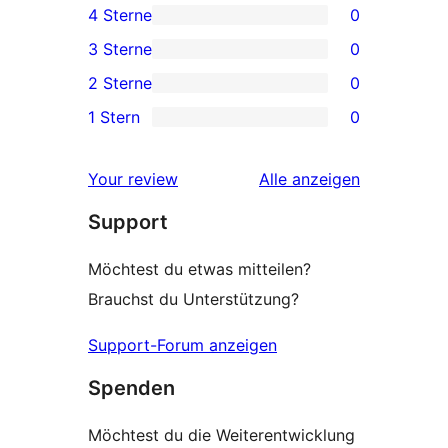
4 Sterne
0
Sterne-
0 4-
3 Sterne
0
Rezensionen
Sterne-
0 3-
2 Sterne
0
Rezensionen
Sterne-
0 2-
1 Stern
0
Rezensionen
Sterne-
0 1-
Rezensionen
Sterne-
Rezensionen
Your review
Alle
anzeigen
Rezensionen
Support
Möchtest du etwas mitteilen?
Brauchst du Unterstützung?
Support-Forum anzeigen
Spenden
Möchtest du die Weiterentwicklung