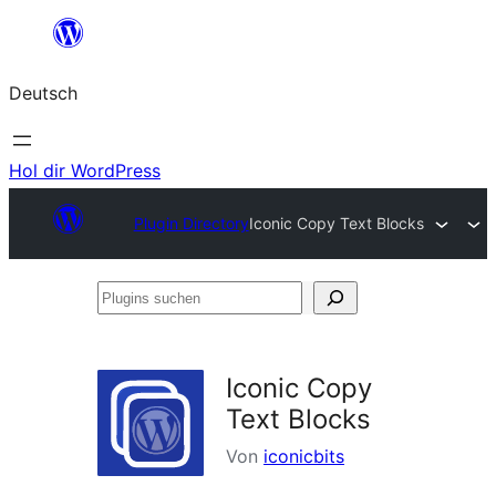
Zum
Inhalt
Deutsch
springen
Hol dir WordPress
Plugin Directory
Iconic Copy Text Blocks
Plugins
suchen
Iconic Copy
Text Blocks
Von
iconicbits