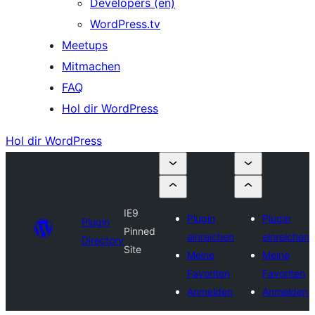
Developers (en)
WordPress.tv
Meetups
Mitmachen
FAQ
Hol dir WordPress
Hol dir WordPress
IE9
Plugin
Plugin
Plugin
Pinned
einreichen
einreichen
Directory
Site
Meine
Meine
Favoriten
Favoriten
Anmelden
Anmelden