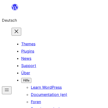
Zum
Inhalt
Deutsch
springen
Themes
Plugins
News
Support
Über
Hilfe
Learn WordPress
Documentation (en)
Foren