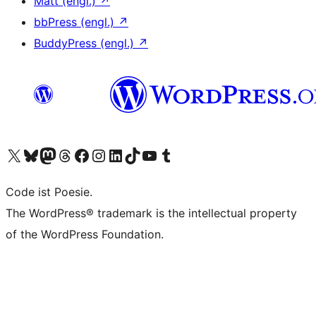
Matt (engl.)
↗
bbPress (engl.)
↗
BuddyPress (engl.)
↗
Unser X-Konto (früher Twitter) besuchen
Unser Bluesky-Konto besuchen
Unser Mastodon-Konto besuchen
Unser Threads-Konto besuchen
Unsere Facebook-Seite besuchen
Unser Instagram-Konto besuchen
Unser LinkedIn-Konto besuchen
Unser TikTok-Konto besuchen
Unseren YouTube-Kanal besuchen
Unser Tumblr-Konto besuchen
Code ist Poesie.
The WordPress® trademark is the intellectual property
of the WordPress Foundation.