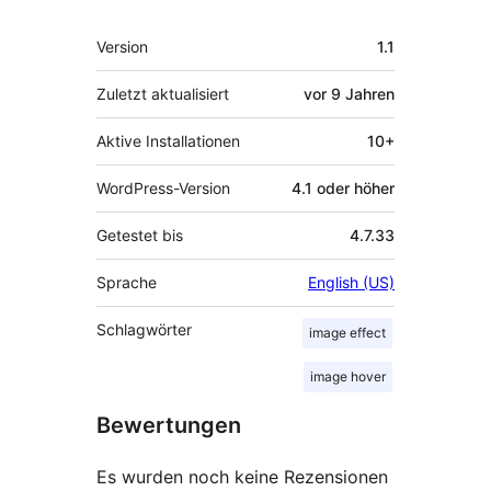
Meta
Version
1.1
Zuletzt aktualisiert
vor
9 Jahren
Aktive Installationen
10+
WordPress-Version
4.1 oder höher
Getestet bis
4.7.33
Sprache
English (US)
Schlagwörter
image effect
image hover
Bewertungen
Es wurden noch keine Rezensionen