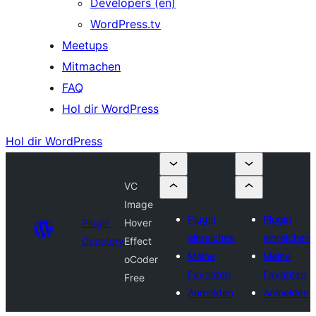
Developers (en)
WordPress.tv
Meetups
Mitmachen
FAQ
Hol dir WordPress
Hol dir WordPress
VC
Image
Plugin
Plugin
Plugin
Hover
einreichen
einreichen
Directory
Effect
Meine
Meine
oCoder
Favoriten
Favoriten
Free
Anmelden
Anmelden