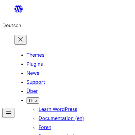
Zum
Inhalt
Deutsch
springen
Themes
Plugins
News
Support
Über
Hilfe
Learn WordPress
Documentation (en)
Foren