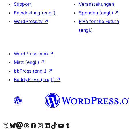
Support
Veranstaltungen
Entwicklung (engl.)
Spenden (engl.)
↗
WordPress.tv
↗
Five for the Future
(engl.)
WordPress.com
↗
Matt (engl.)
↗
bbPress (engl.)
↗
BuddyPress (engl.)
↗
Unser X-Konto (früher Twitter) besuchen
Unser Bluesky-Konto besuchen
Unser Mastodon-Konto besuchen
Unser Threads-Konto besuchen
Unsere Facebook-Seite besuchen
Unser Instagram-Konto besuchen
Unser LinkedIn-Konto besuchen
Unser TikTok-Konto besuchen
Unseren YouTube-Kanal besuchen
Unser Tumblr-Konto besuchen