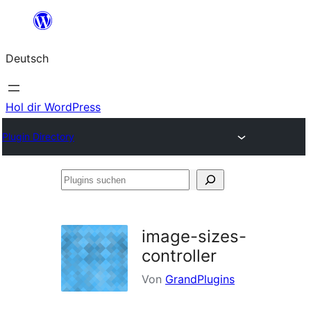
Zum
Inhalt
Deutsch
springen
Hol dir WordPress
Plugin Directory
Plugins
suchen
image-sizes-
controller
Von
GrandPlugins