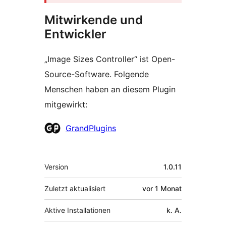
Mitwirkende und
Entwickler
„Image Sizes Controller“ ist Open-
Source-Software. Folgende
Menschen haben an diesem Plugin
mitgewirkt:
Mitwirkende
GrandPlugins
Meta
Version
1.0.11
Zuletzt aktualisiert
vor
1 Monat
Aktive Installationen
k. A.