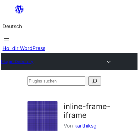
Zum
Inhalt
Deutsch
springen
Hol dir WordPress
Plugin Directory
Plugins
suchen
inline-frame-
iframe
Von
karthiksg