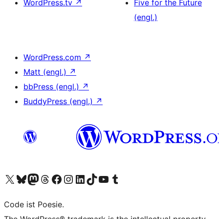
WordPress.tv
↗
Five for the Future
(engl.)
WordPress.com
↗
Matt (engl.)
↗
bbPress (engl.)
↗
BuddyPress (engl.)
↗
Unser X-Konto (früher Twitter) besuchen
Unser Bluesky-Konto besuchen
Unser Mastodon-Konto besuchen
Unser Threads-Konto besuchen
Unsere Facebook-Seite besuchen
Unser Instagram-Konto besuchen
Unser LinkedIn-Konto besuchen
Unser TikTok-Konto besuchen
Unseren YouTube-Kanal besuchen
Unser Tumblr-Konto besuchen
Code ist Poesie.
The WordPress® trademark is the intellectual property