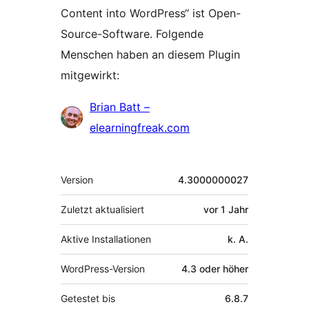
Content into WordPress“ ist Open-
Source-Software. Folgende
Menschen haben an diesem Plugin
mitgewirkt:
Mitwirkende
Brian Batt –
elearningfreak.com
Meta
Version
4.3000000027
Zuletzt aktualisiert
vor
1 Jahr
Aktive Installationen
k. A.
WordPress-Version
4.3 oder höher
Getestet bis
6.8.7