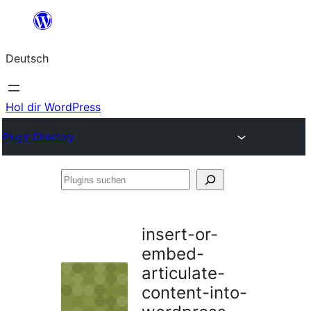
Zum
Inhalt
Deutsch
springen
Hol dir WordPress
Plugin Directory
Plugins
suchen
insert-or-
embed-
articulate-
content-into-