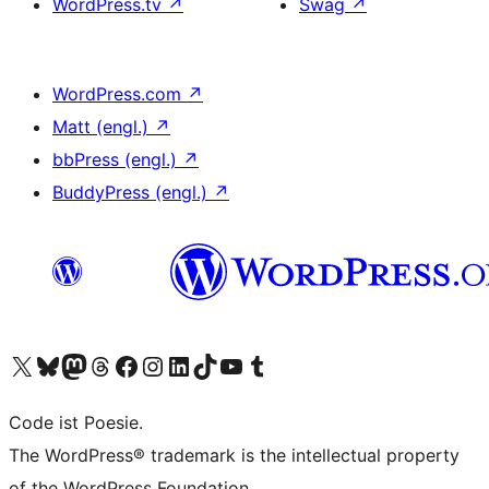
WordPress.tv
↗
Swag
↗
WordPress.com
↗
Matt (engl.)
↗
bbPress (engl.)
↗
BuddyPress (engl.)
↗
Unser X-Konto (früher Twitter) besuchen
Unser Bluesky-Konto besuchen
Unser Mastodon-Konto besuchen
Unser Threads-Konto besuchen
Unsere Facebook-Seite besuchen
Unser Instagram-Konto besuchen
Unser LinkedIn-Konto besuchen
Unser TikTok-Konto besuchen
Unseren YouTube-Kanal besuchen
Unser Tumblr-Konto besuchen
Code ist Poesie.
The WordPress® trademark is the intellectual property
of the WordPress Foundation.