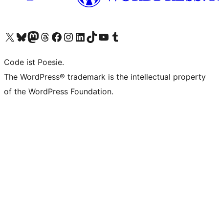
Unser X-Konto (früher Twitter) besuchen
Unser Bluesky-Konto besuchen
Unser Mastodon-Konto besuchen
Unser Threads-Konto besuchen
Unsere Facebook-Seite besuchen
Unser Instagram-Konto besuchen
Unser LinkedIn-Konto besuchen
Unser TikTok-Konto besuchen
Unseren YouTube-Kanal besuchen
Unser Tumblr-Konto besuchen
Code ist Poesie.
The WordPress® trademark is the intellectual property
of the WordPress Foundation.