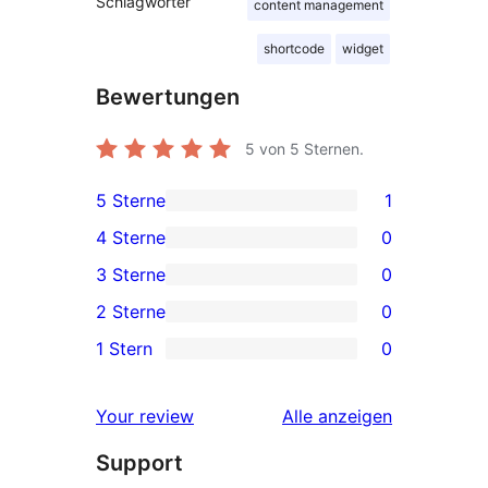
Schlagwörter
content management
shortcode
widget
Bewertungen
5
von 5 Sternen.
5 Sterne
1
1 5-
4 Sterne
0
Sterne-
0 4-
3 Sterne
0
Rezension
Sterne-
0 3-
2 Sterne
0
Rezensionen
Sterne-
0 2-
1 Stern
0
Rezensionen
Sterne-
0 1-
Rezensionen
Sterne-
Rezensionen
Your review
Alle
anzeigen
Rezensionen
Support