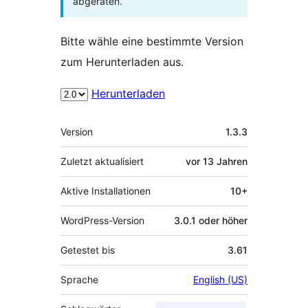
abgeraten.
Bitte wähle eine bestimmte Version
zum Herunterladen aus.
Herunterladen
Meta
Version
1.3.3
Zuletzt aktualisiert
vor
13 Jahren
Aktive Installationen
10+
WordPress-Version
3.0.1 oder höher
Getestet bis
3.61
Sprache
English (US)