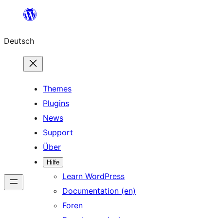
Zum
Inhalt
Deutsch
springen
Themes
Plugins
News
Support
Über
Hilfe
Learn WordPress
Documentation (en)
Foren