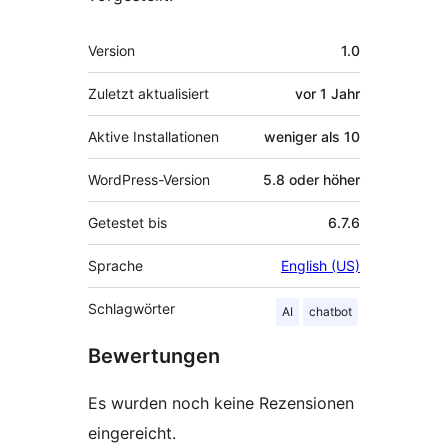
Meta
Version
1.0
Zuletzt aktualisiert
vor
1 Jahr
Aktive Installationen
weniger als 10
WordPress-Version
5.8 oder höher
Getestet bis
6.7.6
Sprache
English (US)
Schlagwörter
AI
chatbot
Bewertungen
Es wurden noch keine Rezensionen
eingereicht.