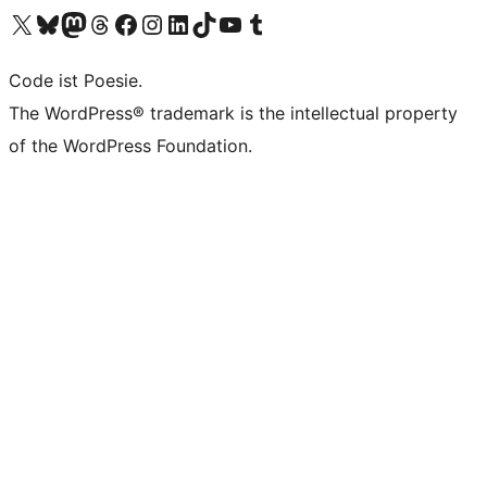
Unser X-Konto (früher Twitter) besuchen
Unser Bluesky-Konto besuchen
Unser Mastodon-Konto besuchen
Unser Threads-Konto besuchen
Unsere Facebook-Seite besuchen
Unser Instagram-Konto besuchen
Unser LinkedIn-Konto besuchen
Unser TikTok-Konto besuchen
Unseren YouTube-Kanal besuchen
Unser Tumblr-Konto besuchen
Code ist Poesie.
The WordPress® trademark is the intellectual property
of the WordPress Foundation.