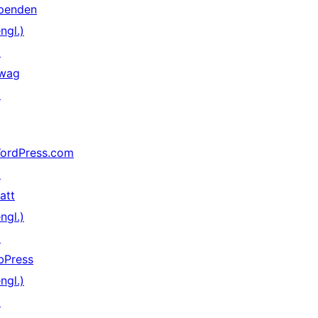
penden
ngl.)
↗
wag
↗
ordPress.com
↗
att
ngl.)
↗
bPress
ngl.)
↗