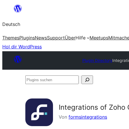
Zum
Inhalt
Deutsch
springen
Themes
Plugins
News
Support
Über
Hilfe
Meetups
Mitmach
Hol dir WordPress
Plugin Directory
Integrat
Plugins
suchen
Integrations of Zoho
Von
formsintegrations