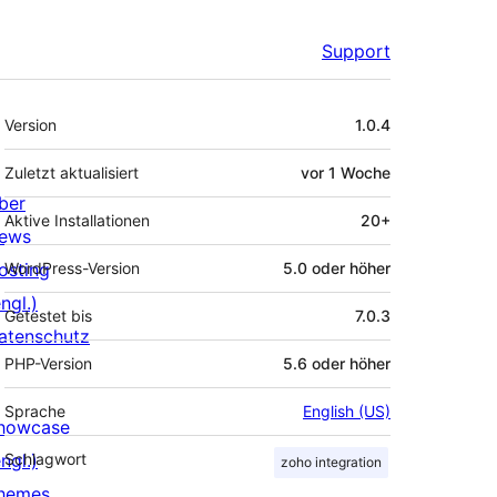
Support
Meta
Version
1.0.4
Zuletzt aktualisiert
vor
1 Woche
ber
Aktive Installationen
20+
ews
osting
WordPress-Version
5.0 oder höher
ngl.)
Getestet bis
7.0.3
atenschutz
PHP-Version
5.6 oder höher
Sprache
English (US)
howcase
ngl.)
Schlagwort
zoho integration
hemes