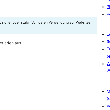
P
V
t sicher oder stabil. Von deren Verwendung auf Websites
L
S
erladen aus.
E
(e
W
M
(e
V