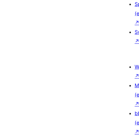
S
(e
S
W
M
(e
b
(e