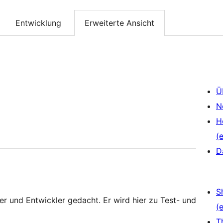
Entwicklung
Erweiterte Ansicht
Ü
N
H
(e
D
S
zer und Entwickler gedacht. Er wird hier zu Test- und
(e
T