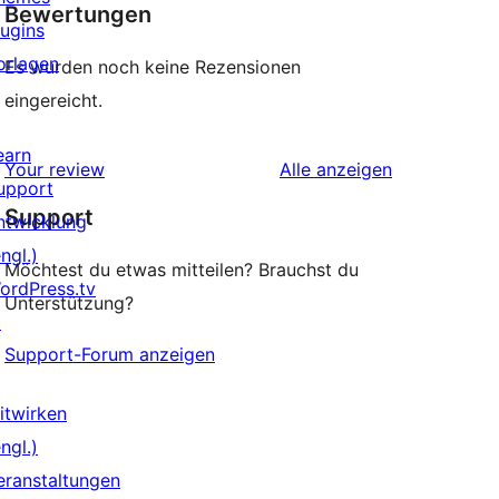
Bewertungen
lugins
orlagen
Es wurden noch keine Rezensionen
eingereicht.
earn
Rezensionen
Your review
Alle
anzeigen
upport
Support
ntwicklung
ngl.)
Möchtest du etwas mitteilen? Brauchst du
ordPress.tv
Unterstützung?
↗
Support-Forum anzeigen
itwirken
ngl.)
eranstaltungen