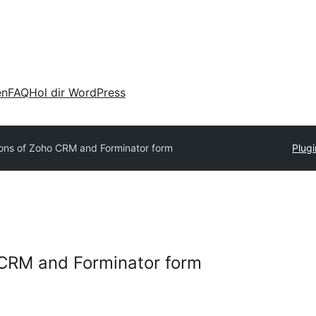
en
FAQ
Hol dir WordPress
ions of Zoho CRM and Forminator form
Plugi
 CRM and Forminator form