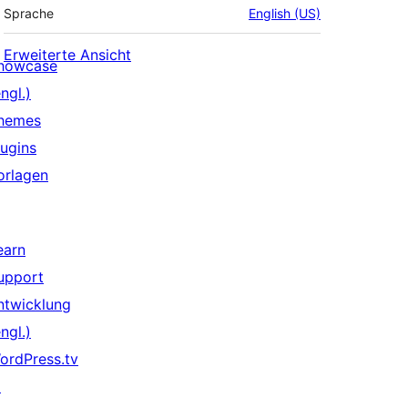
Sprache
English (US)
Erweiterte Ansicht
howcase
ngl.)
hemes
lugins
orlagen
earn
upport
ntwicklung
ngl.)
ordPress.tv
↗