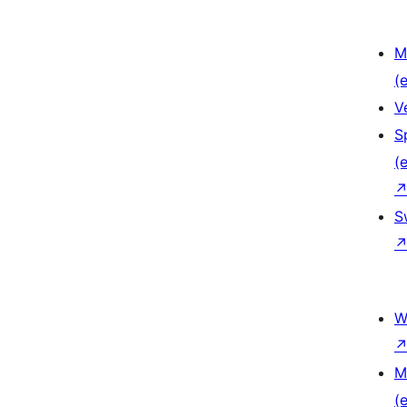
M
(e
V
S
(e
S
W
M
(e