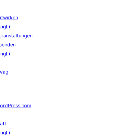
itwirken
ngl.)
eranstaltungen
penden
ngl.)
↗
wag
↗
ordPress.com
↗
att
ngl.)