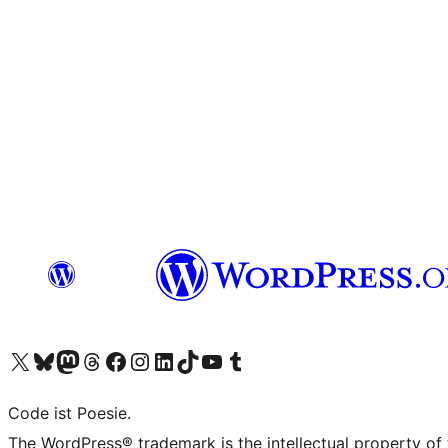
Unser X-Konto (früher Twitter) besuchen
Unser Bluesky-Konto besuchen
Unser Mastodon-Konto besuchen
Unser Threads-Konto besuchen
Unsere Facebook-Seite besuchen
Unser Instagram-Konto besuchen
Unser LinkedIn-Konto besuchen
Unser TikTok-Konto besuchen
Unseren YouTube-Kanal besuchen
Unser Tumblr-Konto besuchen
Code ist Poesie.
The WordPress® trademark is the intellectual property of