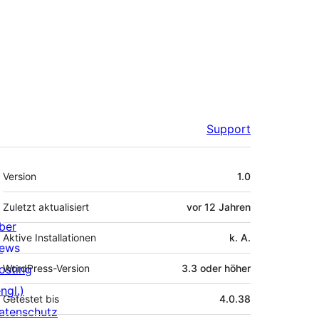
Support
Meta
Version
1.0
Zuletzt aktualisiert
vor
12 Jahren
ber
Aktive Installationen
k. A.
ews
osting
WordPress-Version
3.3 oder höher
ngl.)
Getestet bis
4.0.38
atenschutz