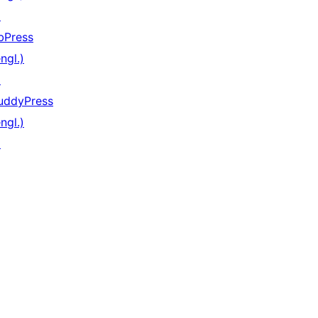
↗
bPress
ngl.)
↗
uddyPress
ngl.)
↗