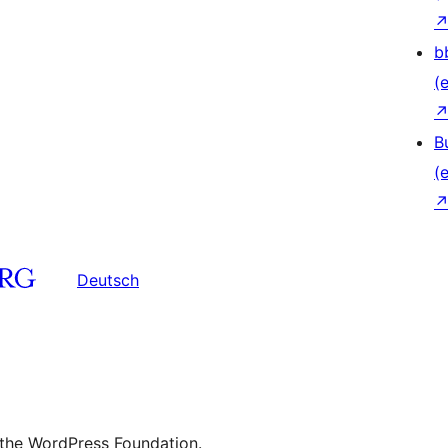
b
(e
B
(e
Deutsch
 the WordPress Foundation.