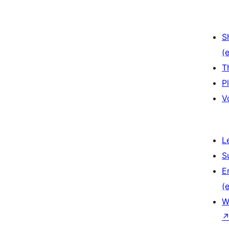
S
(e
T
P
V
L
S
E
(e
W