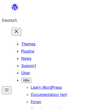
Zum
Inhalt
Deutsch
springen
Themes
Plugins
News
Support
Über
Hilfe
Learn WordPress
Documentation (en)
Foren