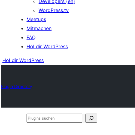
Developers (en)
WordPress.tv
Meetups
Mitmachen
FAQ
Hol dir WordPress
Hol dir WordPress
Plugin Directory
Plugins
suchen