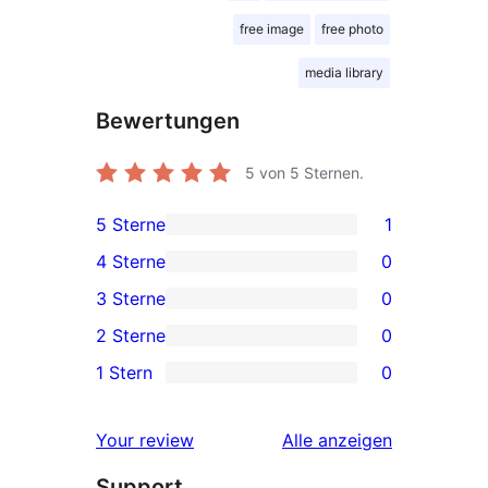
free image
free photo
media library
Bewertungen
5
von 5 Sternen.
5 Sterne
1
1 5-
4 Sterne
0
Sterne-
0 4-
3 Sterne
0
Rezension
Sterne-
0 3-
2 Sterne
0
Rezensionen
Sterne-
0 2-
1 Stern
0
Rezensionen
Sterne-
0 1-
Rezensionen
Sterne-
Rezensionen
Your review
Alle
anzeigen
Rezensionen
Support