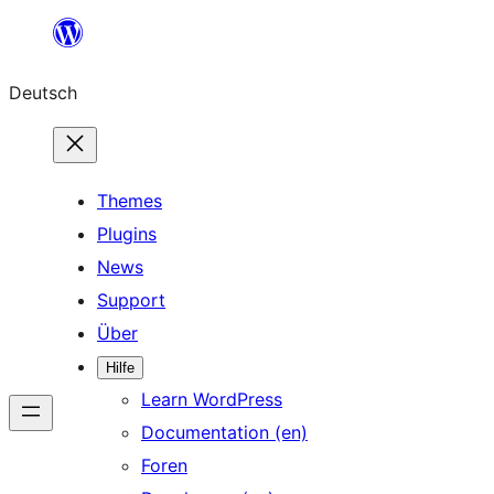
Zum
Inhalt
Deutsch
springen
Themes
Plugins
News
Support
Über
Hilfe
Learn WordPress
Documentation (en)
Foren