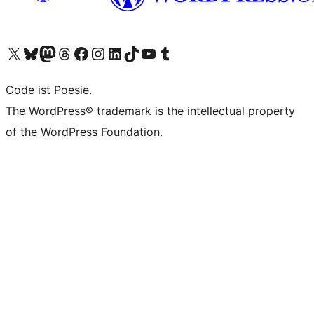
Unser X-Konto (früher Twitter) besuchen
Unser Bluesky-Konto besuchen
Unser Mastodon-Konto besuchen
Unser Threads-Konto besuchen
Unsere Facebook-Seite besuchen
Unser Instagram-Konto besuchen
Unser LinkedIn-Konto besuchen
Unser TikTok-Konto besuchen
Unseren YouTube-Kanal besuchen
Unser Tumblr-Konto besuchen
Code ist Poesie.
The WordPress® trademark is the intellectual property
of the WordPress Foundation.