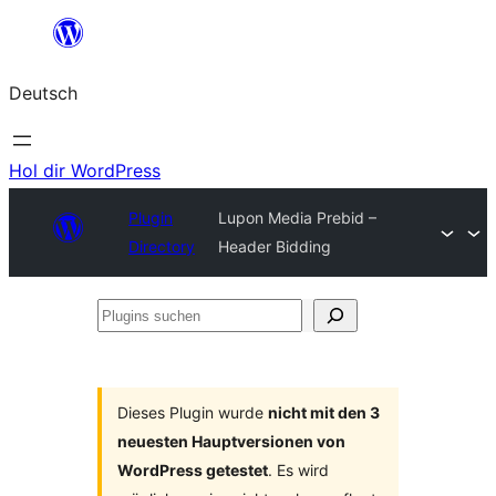
Zum
Inhalt
Deutsch
springen
Hol dir WordPress
Plugin
Lupon Media Prebid –
Directory
Header Bidding
Plugins
suchen
Dieses Plugin wurde
nicht mit den 3
neuesten Hauptversionen von
WordPress getestet
. Es wird