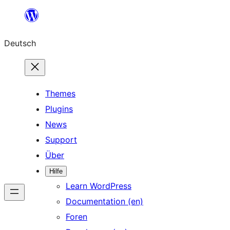
Zum
Inhalt
Deutsch
springen
Themes
Plugins
News
Support
Über
Hilfe
Learn WordPress
Documentation (en)
Foren