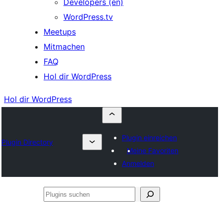
Developers (en)
WordPress.tv
Meetups
Mitmachen
FAQ
Hol dir WordPress
Hol dir WordPress
Plugin einreichen
Plugin Directory
Meine Favoriten
Anmelden
Plugins
suchen