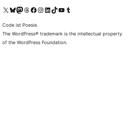
Unser X-Konto (früher Twitter) besuchen
Unser Bluesky-Konto besuchen
Unser Mastodon-Konto besuchen
Unser Threads-Konto besuchen
Unsere Facebook-Seite besuchen
Unser Instagram-Konto besuchen
Unser LinkedIn-Konto besuchen
Unser TikTok-Konto besuchen
Unseren YouTube-Kanal besuchen
Unser Tumblr-Konto besuchen
Code ist Poesie.
The WordPress® trademark is the intellectual property
of the WordPress Foundation.