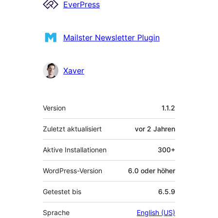
Mitwirkende
EverPress
Mailster Newsletter Plugin
Xaver
Meta
Version
1.1.2
Zuletzt aktualisiert
vor
2 Jahren
Aktive Installationen
300+
WordPress-Version
6.0 oder höher
Getestet bis
6.5.9
Sprache
English (US)