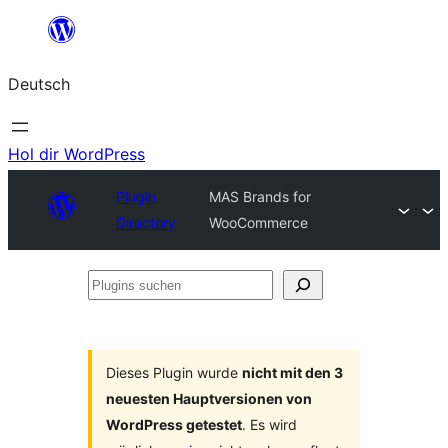
Zum
Inhalt
Deutsch
springen
Hol dir WordPress
Plugin
MAS Brands for
Directory
WooCommerce
Plugins
suchen
Dieses Plugin wurde
nicht mit den 3
neuesten Hauptversionen von
WordPress getestet
. Es wird