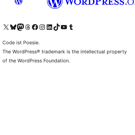
Unser X-Konto (früher Twitter) besuchen
Unser Bluesky-Konto besuchen
Unser Mastodon-Konto besuchen
Unser Threads-Konto besuchen
Unsere Facebook-Seite besuchen
Unser Instagram-Konto besuchen
Unser LinkedIn-Konto besuchen
Unser TikTok-Konto besuchen
Unseren YouTube-Kanal besuchen
Unser Tumblr-Konto besuchen
Code ist Poesie.
The WordPress® trademark is the intellectual property
of the WordPress Foundation.