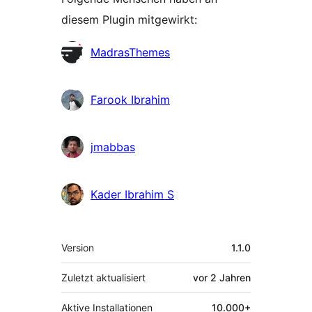
diesem Plugin mitgewirkt:
Mitwirkende
MadrasThemes
Farook Ibrahim
jmabbas
Kader Ibrahim S
Meta
Version
1.1.0
Zuletzt aktualisiert
vor
2 Jahren
Aktive Installationen
10.000+