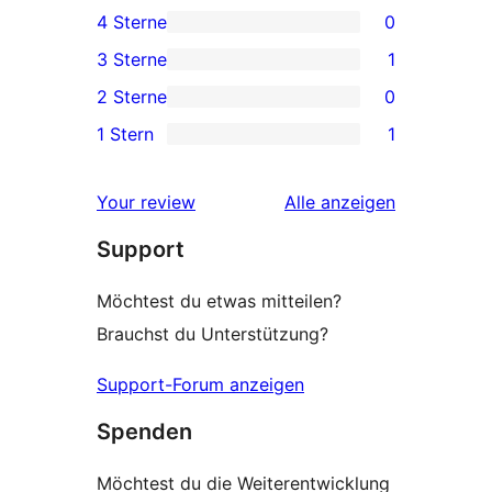
4 Sterne
0
Sterne-
0 4-
3 Sterne
1
Rezensionen
Sterne-
1 3-
2 Sterne
0
Rezensionen
Sterne-
0 2-
1 Stern
1
Rezension
Sterne-
1 1-
Rezensionen
Sterne-
Rezensionen
Your review
Alle
anzeigen
Rezension
Support
Möchtest du etwas mitteilen?
Brauchst du Unterstützung?
Support-Forum anzeigen
Spenden
Möchtest du die Weiterentwicklung