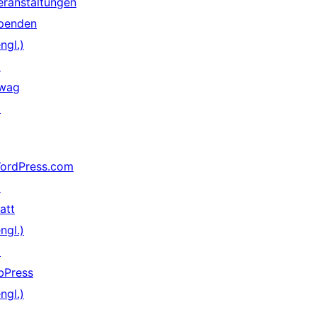
eranstaltungen
penden
ngl.)
↗
wag
↗
ordPress.com
↗
att
ngl.)
↗
bPress
ngl.)
↗