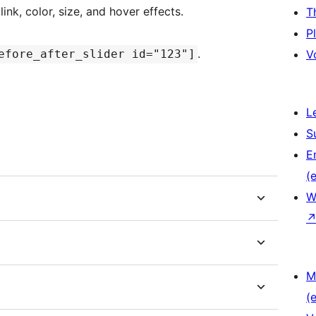
nk, color, size, and hover effects.
T
P
.
efore_after_slider id="123"]
V
L
S
E
(e
W
M
(e