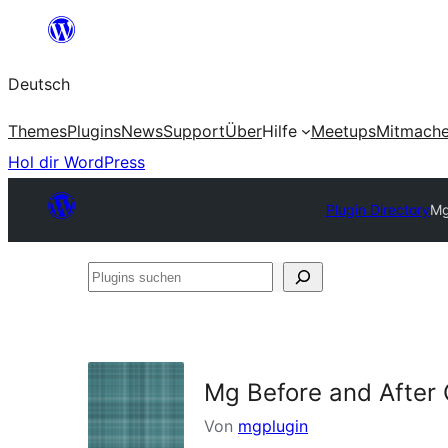
Zum
Inhalt
Deutsch
springen
Themes
Plugins
News
Support
Über
Hilfe
Meetups
Mitmach
Hol dir WordPress
Plugin Directory
Mg
Plugins
suchen
Mg Before and After 
Von
mgplugin