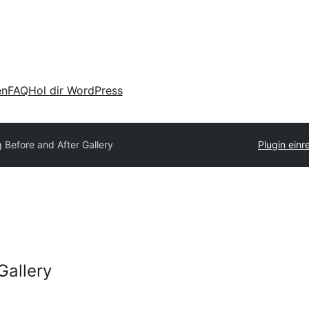
en
FAQ
Hol dir WordPress
 Before and After Gallery
Plugin einr
Gallery