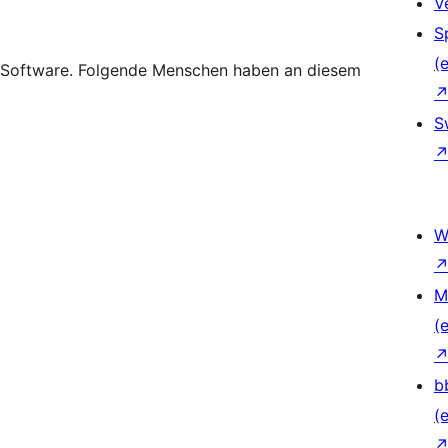
V
S
(e
e-Software. Folgende Menschen haben an diesem
S
W
M
(e
b
(e