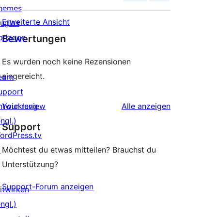
hemes
Erweiterte Ansicht
lugins
orlagen
Bewertungen
Es wurden noch keine Rezensionen
eingereicht.
earn
upport
Rezensionen
ntwicklung
Your review
Alle
anzeigen
ngl.)
Support
ordPress.tv
↗
Möchtest du etwas mitteilen? Brauchst du
Unterstützung?
Support-Forum anzeigen
itwirken
ngl.)