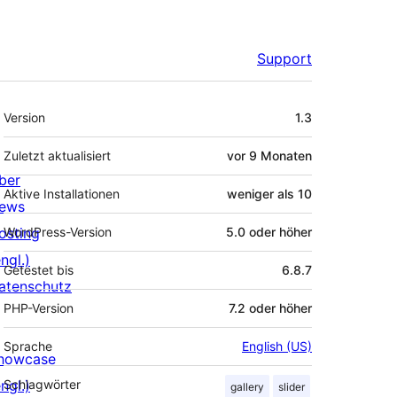
Support
Meta
Version
1.3
Zuletzt aktualisiert
vor
9 Monaten
ber
Aktive Installationen
weniger als 10
ews
osting
WordPress-Version
5.0 oder höher
ngl.)
Getestet bis
6.8.7
atenschutz
PHP-Version
7.2 oder höher
Sprache
English (US)
howcase
ngl.)
Schlagwörter
gallery
slider