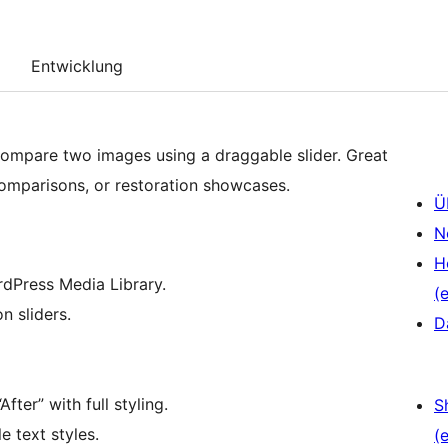
Entwicklung
compare two images using a draggable slider. Great
comparisons, or restoration showcases.
Ü
N
H
dPress Media Library.
(e
n sliders.
D
fter” with full styling.
S
e text styles.
(e