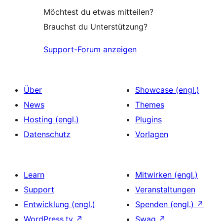
Möchtest du etwas mitteilen?
Brauchst du Unterstützung?
Support-Forum anzeigen
Über
Showcase (engl.)
News
Themes
Hosting (engl.)
Plugins
Datenschutz
Vorlagen
Learn
Mitwirken (engl.)
Support
Veranstaltungen
Entwicklung (engl.)
Spenden (engl.)
↗
WordPress.tv
↗
Swag
↗