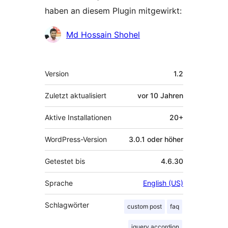
haben an diesem Plugin mitgewirkt:
Mitwirkende
Md Hossain Shohel
Meta
Version
1.2
Zuletzt aktualisiert
vor
10 Jahren
Aktive Installationen
20+
WordPress-Version
3.0.1 oder höher
Getestet bis
4.6.30
Sprache
English (US)
Schlagwörter
custom post
faq
jquery accordion