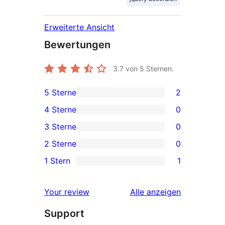
Erweiterte Ansicht
Bewertungen
3.7
von 5 Sternen.
5 Sterne
2
2 5-
4 Sterne
0
Sterne-
0 4-
3 Sterne
0
Rezensionen
Sterne-
0 3-
2 Sterne
0
Rezensionen
Sterne-
0 2-
1 Stern
1
Rezensionen
Sterne-
1 1-
Rezensionen
Sterne-
Rezensionen
Your review
Alle
anzeigen
Rezension
Support