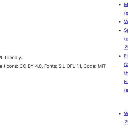
M
(e
V
S
(e
F
 friendly.
f
 (Icons: CC BY 4.0, Fonts: SIL OFL 1.1, Code: MIT
t
F
(e
W