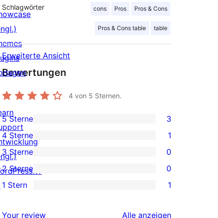
Schlagwörter
cons
Pros
Pros & Cons
howcase
ngl.)
Pros & Cons table
table
hemes
Erweiterte Ansicht
lugins
Bewertungen
orlagen
4
von 5 Sternen.
earn
5 Sterne
3
3 5-
upport
4 Sterne
1
Sterne-
ntwicklung
1 4-
3 Sterne
0
Rezensionen
ngl.)
Sterne-
0 3-
2 Sterne
0
ordPress.tv
Rezension
Sterne-
0 2-
1 Stern
1
↗
Rezensionen
Sterne-
1 1-
Rezensionen
Sterne-
Rezensionen
Your review
Alle
anzeigen