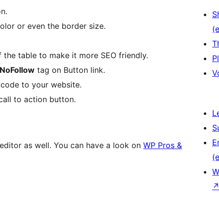
n.
S
olor or even the border size.
(e
T
 the table to make it more SEO friendly.
P
NoFollow
tag on Button link.
V
s code to your website.
all to action button.
L
S
E
 editor as well. You can have a look on
WP Pros &
(e
W