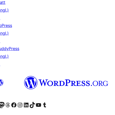
att
ngl.)
↗
bPress
ngl.)
↗
uddyPress
ngl.)
↗
er Twitter) besuchen
luesky-Konto besuchen
nser Mastodon-Konto besuchen
Unser Threads-Konto besuchen
Unsere Facebook-Seite besuchen
Unser Instagram-Konto besuchen
Unser LinkedIn-Konto besuchen
Unser TikTok-Konto besuchen
Unseren YouTube-Kanal besuchen
Unser Tumblr-Konto besuchen