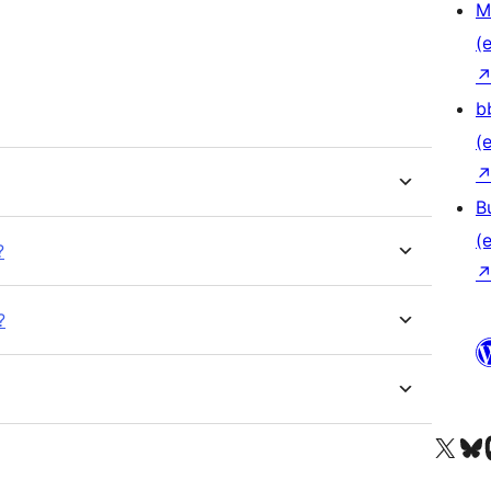
M
(e
b
(e
B
(e
?
?
Unser X-Konto (früh
Unser B
U