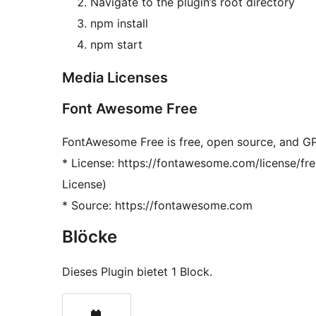
Navigate to the plugin’s root directory
npm install
npm start
Media Licenses
Font Awesome Free
FontAwesome Free is free, open source, and GPL
* License: https://fontawesome.com/license/free
License)
* Source: https://fontawesome.com
Blöcke
Dieses Plugin bietet 1 Block.