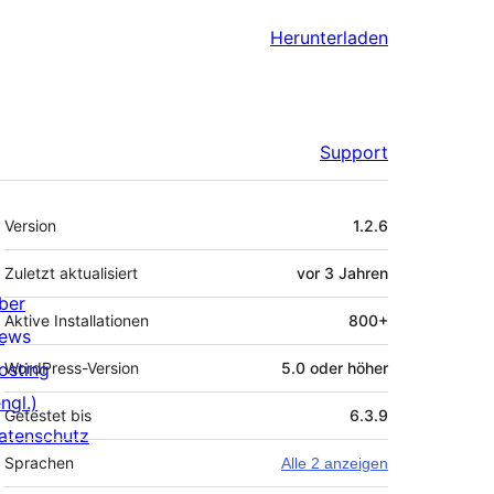
Herunterladen
Support
Meta
Version
1.2.6
Zuletzt aktualisiert
vor
3 Jahren
ber
Aktive Installationen
800+
ews
osting
WordPress-Version
5.0 oder höher
ngl.)
Getestet bis
6.3.9
atenschutz
Sprachen
Alle 2 anzeigen