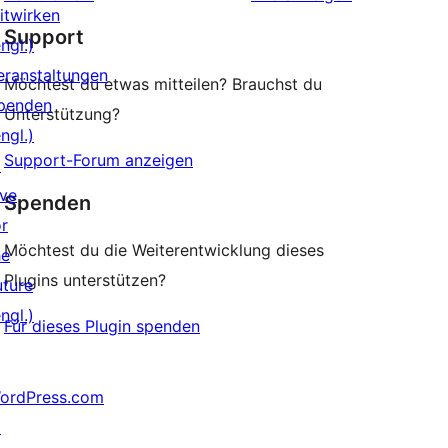
Rezension
itwirken
Support
ngl.)
eranstaltungen
Möchtest du etwas mitteilen? Brauchst du
penden
Unterstützung?
ngl.)
Support-Forum anzeigen
↗
ive
Spenden
or
Möchtest du die Weiterentwicklung dieses
he
Plugins unterstützen?
uture
ngl.)
Für dieses Plugin spenden
ordPress.com
↗