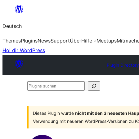
Zum
Inhalt
Deutsch
springen
Themes
Plugins
News
Support
Über
Hilfe
Meetups
Mitmach
Hol dir WordPress
Plugin Directory
Plugins
suchen
Dieses Plugin wurde
nicht mit den 3 neuesten Hau
Verwendung mit neueren WordPress-Versionen zu Ko