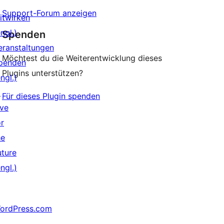
Support-Forum anzeigen
itwirken
ngl.)
Spenden
eranstaltungen
Möchtest du die Weiterentwicklung dieses
penden
Plugins unterstützen?
ngl.)
↗
Für dieses Plugin spenden
ive
or
he
uture
ngl.)
ordPress.com
↗