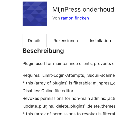
MijnPress onderhoud
Von
ramon fincken
Details
Rezensionen
Installation
Beschreibung
Plugin used for maintenance clients, prevents c
Requires: ‚Limit-Login-Attempts‘, ‚Sucuri-scanner
* this (array of plugins) is filterable: mijnpre
Disables: Online file editor
Revokes permissions for non-main admins: ‚activat
‚update_plugins‘, ‚delete_plugins‘, ‚delete_themes
* this (array of permissions to revoke) is filt