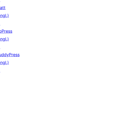
att
ngl.)
↗
bPress
ngl.)
↗
uddyPress
ngl.)
↗