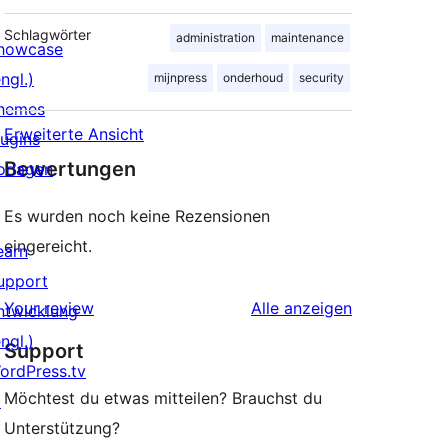
Schlagwörter
administration
maintenance
howcase
ngl.)
mijnpress
onderhoud
security
hemes
Erweiterte Ansicht
lugins
Bewertungen
orlagen
Es wurden noch keine Rezensionen
eingereicht.
earn
upport
Rezensionen
Your review
Alle
anzeigen
ntwicklung
ngl.)
Support
ordPress.tv
Möchtest du etwas mitteilen? Brauchst du
↗
Unterstützung?