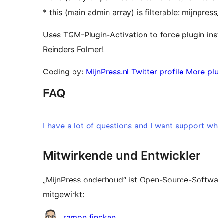
* this (main admin array) is filterable: mijnp
Uses TGM-Plugin-Activation to force plugin inst
Reinders Folmer!
Coding by:
MijnPress.nl
Twitter profile
More plu
FAQ
I have a lot of questions and I want support wh
Mitwirkende und Entwickler
„MijnPress onderhoud“ ist Open-Source-Softwa
mitgewirkt:
Mitwirkende
ramon fincken