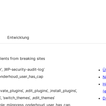
Entwicklung
lients from breaking sites
‘, ‚WP-security-audit-log‘
Ü
ss_onderhoud_user_has_cap
N
H
e_plugins‘, ‚edit_plugins‘, ‚install_plugins‘,
(e
‘, ’switch_themes‘, ‚edit_themes‘
D
erable: mijnpress_onderhoud_user_has_cap