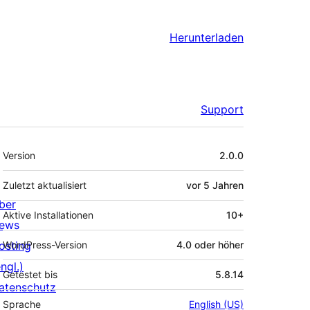
Herunterladen
Support
Meta
Version
2.0.0
Zuletzt aktualisiert
vor
5 Jahren
ber
Aktive Installationen
10+
ews
osting
WordPress-Version
4.0 oder höher
ngl.)
Getestet bis
5.8.14
atenschutz
Sprache
English (US)