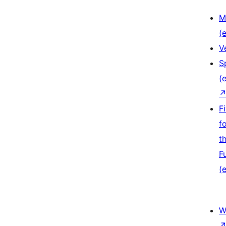
M
(e
V
S
(e
F
f
t
F
(e
W