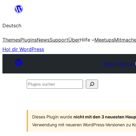
Zum
Inhalt
Deutsch
springen
Themes
Plugins
News
Support
Über
Hilfe
Meetups
Mitmach
Hol dir WordPress
Plugin Directory
Plugins
suchen
Dieses Plugin wurde
nicht mit den 3 neuesten Hau
Verwendung mit neueren WordPress-Versionen zu Ko