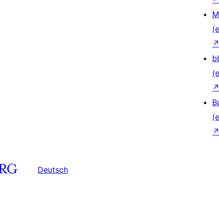
M
(e
b
(e
B
(e
Deutsch