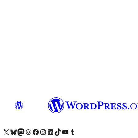
Unser X-Konto (früher Twitter) besuchen
Unser Bluesky-Konto besuchen
Unser Mastodon-Konto besuchen
Unser Threads-Konto besuchen
Unsere Facebook-Seite besuchen
Unser Instagram-Konto besuchen
Unser LinkedIn-Konto besuchen
Unser TikTok-Konto besuchen
Unseren YouTube-Kanal besuchen
Unser Tumblr-Konto besuchen