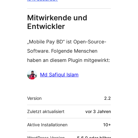
Mitwirkende und
Entwickler
„Mobile Pay BD“ ist Open-Source-
Software. Folgende Menschen
haben an diesem Plugin mitgewirkt:
Mitwirkende
Md Safiqul Islam
Meta
Version
2.2
Zuletzt aktualisiert
vor
3 Jahren
Aktive Installationen
10+
WordPress-Version
5.6.0 oder höher