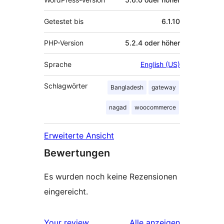
Getestet bis
6.1.10
PHP-Version
5.2.4 oder höher
Sprache
English (US)
Schlagwörter
Bangladesh
gateway
nagad
woocommerce
Erweiterte Ansicht
Bewertungen
Es wurden noch keine Rezensionen
eingereicht.
Rezensionen
Your review
Alle
anzeigen