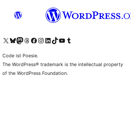
Unser X-Konto (früher Twitter) besuchen
Unser Bluesky-Konto besuchen
Unser Mastodon-Konto besuchen
Unser Threads-Konto besuchen
Unsere Facebook-Seite besuchen
Unser Instagram-Konto besuchen
Unser LinkedIn-Konto besuchen
Unser TikTok-Konto besuchen
Unseren YouTube-Kanal besuchen
Unser Tumblr-Konto besuchen
Code ist Poesie.
The WordPress® trademark is the intellectual property
of the WordPress Foundation.