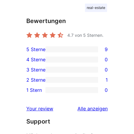
real-estate
Bewertungen
4.7
von 5 Sternen.
5 Sterne
9
9 5-
4 Sterne
0
Sterne-
0 4-
3 Sterne
0
Rezensionen
Sterne-
0 3-
2 Sterne
1
Rezensionen
Sterne-
1 2-
1 Stern
0
Rezensionen
Sterne-
0 1-
Rezension
Sterne-
Rezensionen
Your review
Alle
anzeigen
Rezensionen
Support