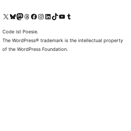
Unser X-Konto (früher Twitter) besuchen
Unser Bluesky-Konto besuchen
Unser Mastodon-Konto besuchen
Unser Threads-Konto besuchen
Unsere Facebook-Seite besuchen
Unser Instagram-Konto besuchen
Unser LinkedIn-Konto besuchen
Unser TikTok-Konto besuchen
Unseren YouTube-Kanal besuchen
Unser Tumblr-Konto besuchen
Code ist Poesie.
The WordPress® trademark is the intellectual property
of the WordPress Foundation.