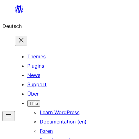
Zum
Inhalt
Deutsch
springen
Themes
Plugins
News
Support
Über
Hilfe
Learn WordPress
Documentation (en)
Foren