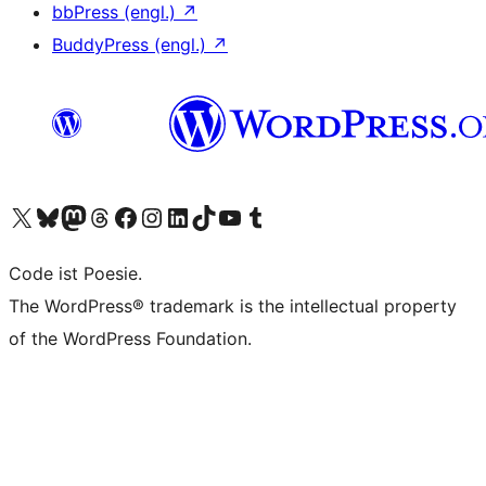
bbPress (engl.)
↗
BuddyPress (engl.)
↗
Unser X-Konto (früher Twitter) besuchen
Unser Bluesky-Konto besuchen
Unser Mastodon-Konto besuchen
Unser Threads-Konto besuchen
Unsere Facebook-Seite besuchen
Unser Instagram-Konto besuchen
Unser LinkedIn-Konto besuchen
Unser TikTok-Konto besuchen
Unseren YouTube-Kanal besuchen
Unser Tumblr-Konto besuchen
Code ist Poesie.
The WordPress® trademark is the intellectual property
of the WordPress Foundation.