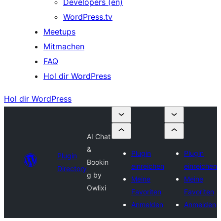
Developers (en)
WordPress.tv
Meetups
Mitmachen
FAQ
Hol dir WordPress
Hol dir WordPress
AI Chat
&
Plugin
Plugin
Plugin
Bookin
einreichen
einreichen
Directory
g by
Meine
Meine
Owlixi
Favoriten
Favoriten
Anmelden
Anmelden