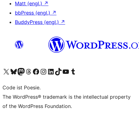
Matt (engl.)
↗
bbPress (engl.)
↗
BuddyPress (engl.)
↗
Unser X-Konto (früher Twitter) besuchen
Unser Bluesky-Konto besuchen
Unser Mastodon-Konto besuchen
Unser Threads-Konto besuchen
Unsere Facebook-Seite besuchen
Unser Instagram-Konto besuchen
Unser LinkedIn-Konto besuchen
Unser TikTok-Konto besuchen
Unseren YouTube-Kanal besuchen
Unser Tumblr-Konto besuchen
Code ist Poesie.
The WordPress® trademark is the intellectual property
of the WordPress Foundation.