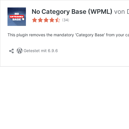
No Category Base (WPML)
von
Bewertungen
(
34
)
insgesamt
This plugin removes the mandatory 'Category Base' from your ca
Getestet mit 6.9.6