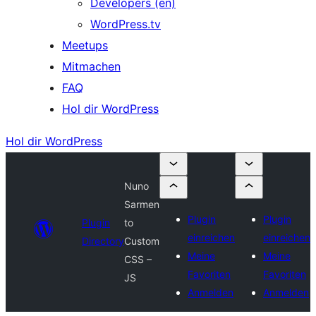
Developers (en)
WordPress.tv
Meetups
Mitmachen
FAQ
Hol dir WordPress
Hol dir WordPress
Nuno
Sarmen
Plugin
Plugin
Plugin
to
einreichen
einreichen
Directory
Custom
Meine
Meine
CSS –
Favoriten
Favoriten
JS
Anmelden
Anmelden