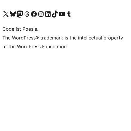
Unser X-Konto (früher Twitter) besuchen
Unser Bluesky-Konto besuchen
Unser Mastodon-Konto besuchen
Unser Threads-Konto besuchen
Unsere Facebook-Seite besuchen
Unser Instagram-Konto besuchen
Unser LinkedIn-Konto besuchen
Unser TikTok-Konto besuchen
Unseren YouTube-Kanal besuchen
Unser Tumblr-Konto besuchen
Code ist Poesie.
The WordPress® trademark is the intellectual property
of the WordPress Foundation.