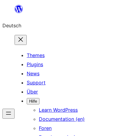
Zum
Inhalt
Deutsch
springen
Themes
Plugins
News
Support
Über
Hilfe
Learn WordPress
Documentation (en)
Foren