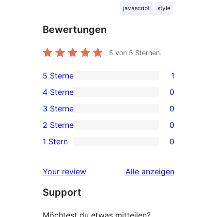
javascript
style
Bewertungen
5
von 5 Sternen.
5 Sterne
1
1 5-
4 Sterne
0
Sterne-
0 4-
3 Sterne
0
Rezension
Sterne-
0 3-
2 Sterne
0
Rezensionen
Sterne-
0 2-
1 Stern
0
Rezensionen
Sterne-
0 1-
Rezensionen
Sterne-
Rezensionen
Your review
Alle
anzeigen
Rezensionen
Support
Möchtest du etwas mitteilen?