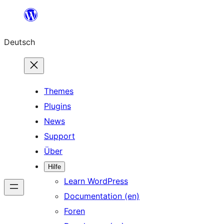
Zum
Inhalt
Deutsch
springen
Themes
Plugins
News
Support
Über
Hilfe
Learn WordPress
Documentation (en)
Foren