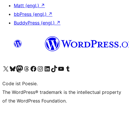
Matt (engl.)
↗
bbPress (engl.)
↗
BuddyPress (engl.)
↗
Unser X-Konto (früher Twitter) besuchen
Unser Bluesky-Konto besuchen
Unser Mastodon-Konto besuchen
Unser Threads-Konto besuchen
Unsere Facebook-Seite besuchen
Unser Instagram-Konto besuchen
Unser LinkedIn-Konto besuchen
Unser TikTok-Konto besuchen
Unseren YouTube-Kanal besuchen
Unser Tumblr-Konto besuchen
Code ist Poesie.
The WordPress® trademark is the intellectual property
of the WordPress Foundation.