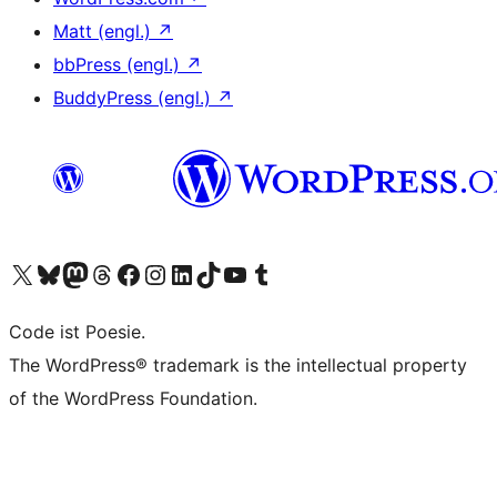
Matt (engl.)
↗
bbPress (engl.)
↗
BuddyPress (engl.)
↗
Unser X-Konto (früher Twitter) besuchen
Unser Bluesky-Konto besuchen
Unser Mastodon-Konto besuchen
Unser Threads-Konto besuchen
Unsere Facebook-Seite besuchen
Unser Instagram-Konto besuchen
Unser LinkedIn-Konto besuchen
Unser TikTok-Konto besuchen
Unseren YouTube-Kanal besuchen
Unser Tumblr-Konto besuchen
Code ist Poesie.
The WordPress® trademark is the intellectual property
of the WordPress Foundation.