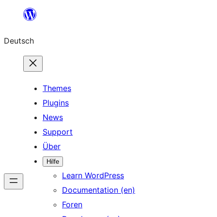
Zum
Inhalt
Deutsch
springen
Themes
Plugins
News
Support
Über
Hilfe
Learn WordPress
Documentation (en)
Foren