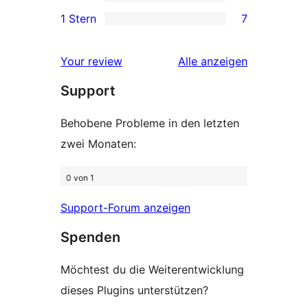
Sterne-
4 2-
1 Stern
7
Rezensionen
Sterne-
7 1-
Rezensionen
Sterne-
Rezensionen
Your review
Alle
anzeigen
Rezensionen
Support
Behobene Probleme in den letzten
zwei Monaten:
0 von 1
Support-Forum anzeigen
Spenden
Möchtest du die Weiterentwicklung
dieses Plugins unterstützen?