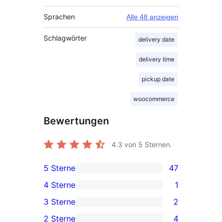
Sprachen
Alle 48 anzeigen
Schlagwörter
delivery date
delivery time
pickup date
woocommerce
Bewertungen
4.3
von 5 Sternen.
5 Sterne
47
47 5-
4 Sterne
1
Sterne-
1 4-
3 Sterne
2
Rezensionen
Sterne-
2 3-
2 Sterne
4
Rezension