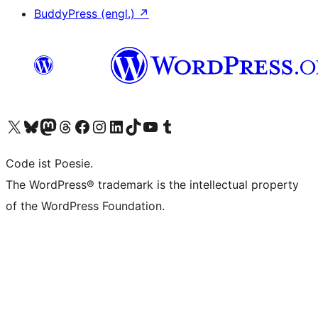
BuddyPress (engl.)
↗
Unser X-Konto (früher Twitter) besuchen
Unser Bluesky-Konto besuchen
Unser Mastodon-Konto besuchen
Unser Threads-Konto besuchen
Unsere Facebook-Seite besuchen
Unser Instagram-Konto besuchen
Unser LinkedIn-Konto besuchen
Unser TikTok-Konto besuchen
Unseren YouTube-Kanal besuchen
Unser Tumblr-Konto besuchen
Code ist Poesie.
The WordPress® trademark is the intellectual property
of the WordPress Foundation.