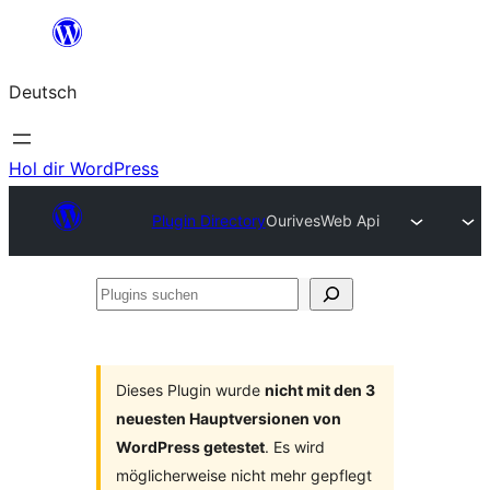
Zum
Inhalt
Deutsch
springen
Hol dir WordPress
Plugin Directory
OurivesWeb Api
Plugins
suchen
Dieses Plugin wurde
nicht mit den 3
neuesten Hauptversionen von
WordPress getestet
. Es wird
möglicherweise nicht mehr gepflegt