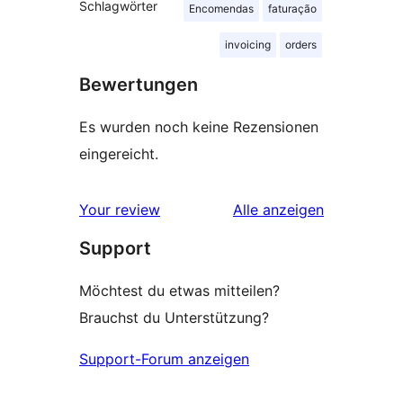
Schlagwörter
Encomendas
faturação
invoicing
orders
Bewertungen
Es wurden noch keine Rezensionen
eingereicht.
Rezensionen
Your review
Alle
anzeigen
Support
Möchtest du etwas mitteilen?
Brauchst du Unterstützung?
Support-Forum anzeigen