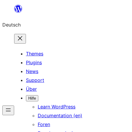
Zum
Inhalt
Deutsch
springen
Themes
Plugins
News
Support
Über
Hilfe
Learn WordPress
Documentation (en)
Foren