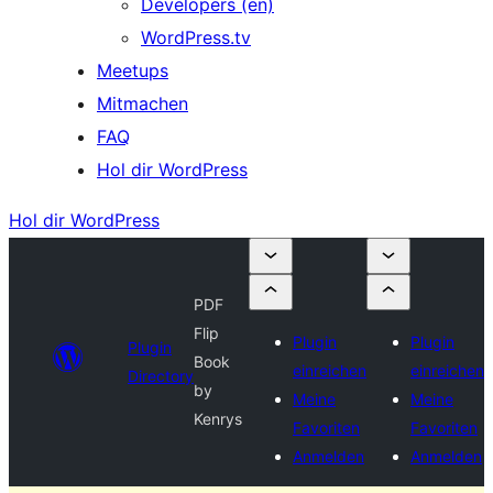
Developers (en)
WordPress.tv
Meetups
Mitmachen
FAQ
Hol dir WordPress
Hol dir WordPress
PDF
Flip
Plugin
Plugin
Plugin
Book
einreichen
einreichen
Directory
by
Meine
Meine
Kenrys
Favoriten
Favoriten
Anmelden
Anmelden