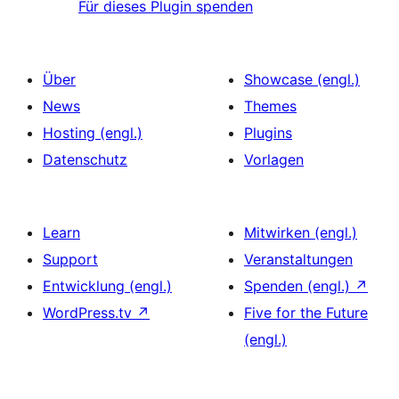
Für dieses Plugin spenden
Über
Showcase (engl.)
News
Themes
Hosting (engl.)
Plugins
Datenschutz
Vorlagen
Learn
Mitwirken (engl.)
Support
Veranstaltungen
Entwicklung (engl.)
Spenden (engl.)
↗
WordPress.tv
↗
Five for the Future
(engl.)