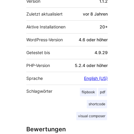
Version
1.1.2
Zuletzt aktualisiert
vor
8 Jahren
Aktive Installationen
20+
WordPress-Version
4.6 oder höher
Getestet bis
4.9.29
PHP-Version
5.2.4 oder höher
Sprache
English (US)
Schlagwörter
flipbook
pdf
shortcode
visual composer
Bewertungen