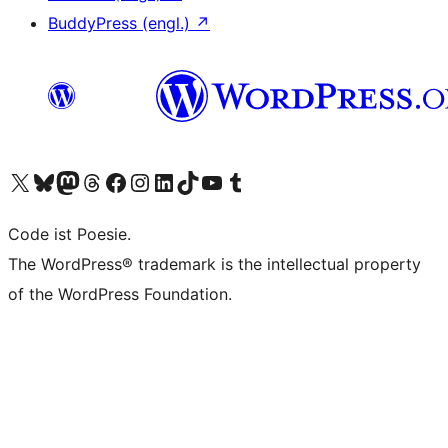
BuddyPress (engl.)
↗
Unser X-Konto (früher Twitter) besuchen
Unser Bluesky-Konto besuchen
Unser Mastodon-Konto besuchen
Unser Threads-Konto besuchen
Unsere Facebook-Seite besuchen
Unser Instagram-Konto besuchen
Unser LinkedIn-Konto besuchen
Unser TikTok-Konto besuchen
Unseren YouTube-Kanal besuchen
Unser Tumblr-Konto besuchen
Code ist Poesie.
The WordPress® trademark is the intellectual property
of the WordPress Foundation.