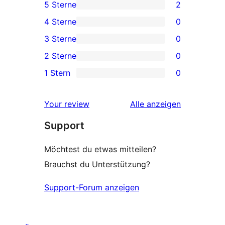
5 Sterne
2
2 5-
4 Sterne
0
Sterne-
0 4-
3 Sterne
0
Rezensionen
Sterne-
0 3-
2 Sterne
0
Rezensionen
Sterne-
0 2-
1 Stern
0
Rezensionen
Sterne-
0 1-
Rezensionen
Sterne-
Rezensionen
Your review
Alle
anzeigen
Rezensionen
Support
Möchtest du etwas mitteilen?
Brauchst du Unterstützung?
Support-Forum anzeigen