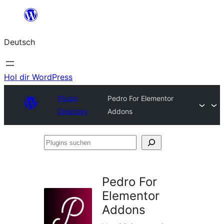
Zum
Inhalt
Deutsch
springen
Hol dir WordPress
Plugin
Pedro For Elementor
Directory
Addons
Plugins
suchen
Pedro For
Elementor
Addons