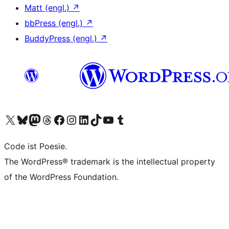
Matt (engl.)
↗
bbPress (engl.)
↗
BuddyPress (engl.)
↗
Unser X-Konto (früher Twitter) besuchen
Unser Bluesky-Konto besuchen
Unser Mastodon-Konto besuchen
Unser Threads-Konto besuchen
Unsere Facebook-Seite besuchen
Unser Instagram-Konto besuchen
Unser LinkedIn-Konto besuchen
Unser TikTok-Konto besuchen
Unseren YouTube-Kanal besuchen
Unser Tumblr-Konto besuchen
Code ist Poesie.
The WordPress® trademark is the intellectual property
of the WordPress Foundation.