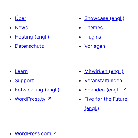
Über
Showcase (engl.)
News
Themes
Hosting (engl.)
Plugins
Datenschutz
Vorlagen
Learn
Mitwirken (engl.)
Support
Veranstaltungen
Entwicklung (engl.)
Spenden (engl.)
↗
WordPress.tv
↗
Five for the Future
(engl.)
WordPress.com
↗