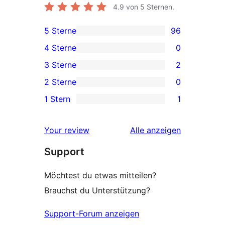
4.9
von 5 Sternen.
5 Sterne
96
96 5-
4 Sterne
0
Sterne-
0 4-
3 Sterne
2
Rezensionen
Sterne-
2 3-
2 Sterne
0
Rezensionen
Sterne-
0 2-
1 Stern
1
Rezensionen
Sterne-
1 1-
Rezensionen
Sterne-
Rezensionen
Your review
Alle
anzeigen
Rezension
Support
Möchtest du etwas mitteilen?
Brauchst du Unterstützung?
Support-Forum anzeigen