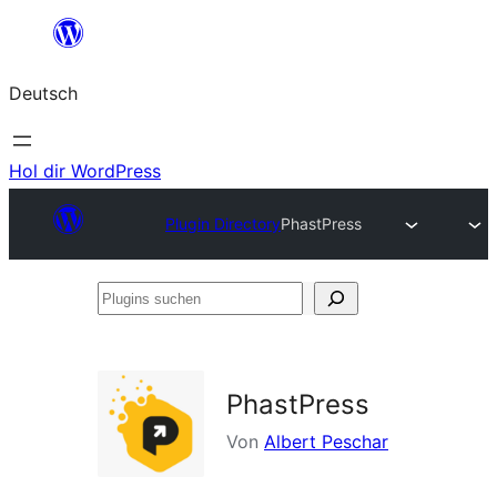
Zum
Inhalt
Deutsch
springen
Hol dir WordPress
Plugin Directory
PhastPress
Plugins
suchen
PhastPress
Von
Albert Peschar