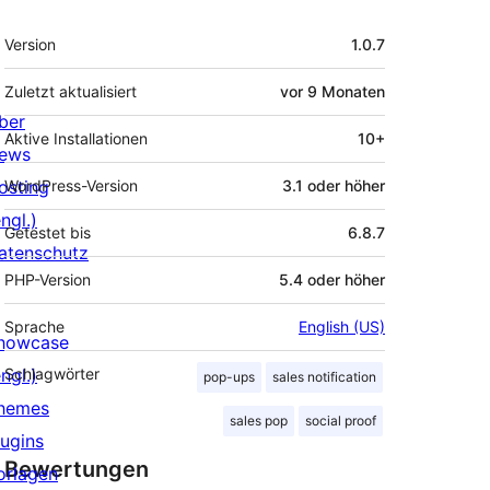
Meta
Version
1.0.7
Zuletzt aktualisiert
vor
9 Monaten
ber
Aktive Installationen
10+
ews
osting
WordPress-Version
3.1 oder höher
ngl.)
Getestet bis
6.8.7
atenschutz
PHP-Version
5.4 oder höher
Sprache
English (US)
howcase
ngl.)
Schlagwörter
pop-ups
sales notification
hemes
sales pop
social proof
lugins
Bewertungen
orlagen