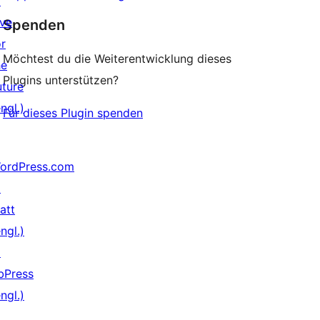
↗
ive
Spenden
or
Möchtest du die Weiterentwicklung dieses
he
Plugins unterstützen?
uture
ngl.)
Für dieses Plugin spenden
ordPress.com
↗
att
ngl.)
↗
bPress
ngl.)
↗