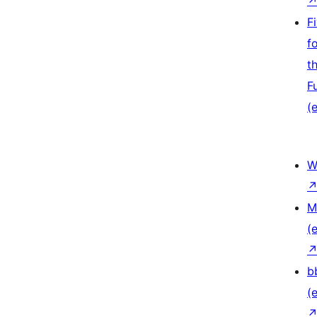
F
f
t
F
(e
W
M
(e
b
(e