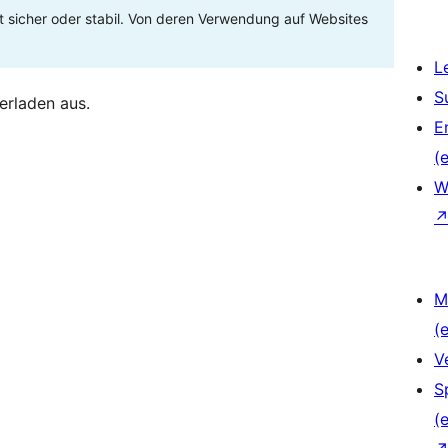
t sicher oder stabil. Von deren Verwendung auf Websites
L
S
erladen aus.
E
(e
W
M
(e
V
S
(e