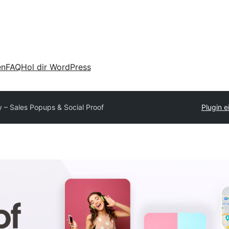
en
FAQ
Hol dir WordPress
y – Sales Popups & Social Proof
Plugin e