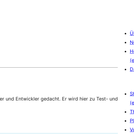
Ü
N
H
(e
D
S
zer und Entwickler gedacht. Er wird hier zu Test- und
(e
T
P
V