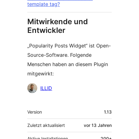
template tag?
Mitwirkende und
Entwickler
„Popularity Posts Widget“ ist Open-
Source-Software. Folgende
Menschen haben an diesem Plugin
mitgewirkt:
Mitwirkende
ILLID
Meta
Version
1.13
Zuletzt aktualisiert
vor
13 Jahren
Aktive Installationen
200+