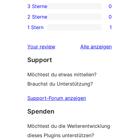
3 Sterne
0
Rezensionen
Sterne-
0 3-
2 Sterne
0
Rezension
Sterne-
0 2-
1 Stern
1
Rezensionen
Sterne-
1 1-
Rezensionen
Sterne-
Rezensionen
Your review
Alle
anzeigen
Rezension
Support
Möchtest du etwas mitteilen?
Brauchst du Unterstützung?
Support-Forum anzeigen
Spenden
Möchtest du die Weiterentwicklung
dieses Plugins unterstützen?