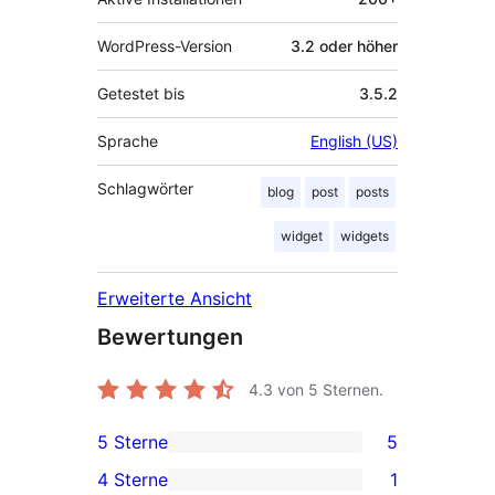
WordPress-Version
3.2 oder höher
Getestet bis
3.5.2
Sprache
English (US)
Schlagwörter
blog
post
posts
widget
widgets
Erweiterte Ansicht
Bewertungen
4.3
von 5 Sternen.
5 Sterne
5
5 5-
4 Sterne
1
Sterne-
1 4-