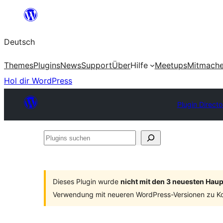
Zum
Inhalt
Deutsch
springen
Themes
Plugins
News
Support
Über
Hilfe
Meetups
Mitmach
Hol dir WordPress
Plugin Directo
Plugins
suchen
Dieses Plugin wurde
nicht mit den 3 neuesten Hau
Verwendung mit neueren WordPress-Versionen zu Ko