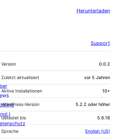
Herunterladen
Support
Meta
Version
0.0.2
Zuletzt aktualisiert
vor
5 Jahren
ber
Aktive Installationen
10+
ews
osting
WordPress-Version
5.2.2 oder höher
ngl.)
Getestet bis
5.6.18
atenschutz
Sprache
English (US)