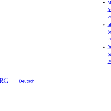
M
(e
b
(e
B
(e
Deutsch