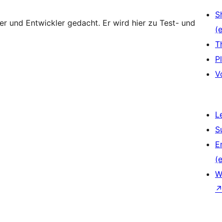
S
zer und Entwickler gedacht. Er wird hier zu Test- und
(e
T
P
V
L
S
E
(e
W