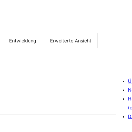
Entwicklung
Erweiterte Ansicht
Ü
N
H
(e
D