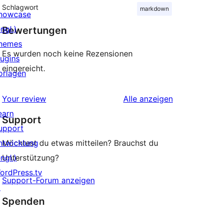
Schlagwort
markdown
howcase
ngl.)
Bewertungen
hemes
Es wurden noch keine Rezensionen
lugins
eingereicht.
orlagen
Rezensionen
Your review
Alle
anzeigen
earn
Support
upport
ntwicklung
Möchtest du etwas mitteilen? Brauchst du
ngl.)
Unterstützung?
ordPress.tv
Support-Forum anzeigen
↗
Spenden