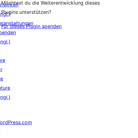
Möchtest du die Weiterentwicklung dieses
itwirken
Plugins unterstützen?
ngl.)
eranstaltungen
Für dieses Plugin spenden
penden
ngl.)
↗
ive
or
he
uture
ngl.)
ordPress.com
↗