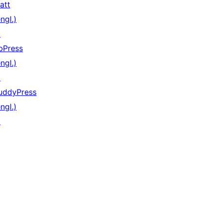
att
ngl.)
↗
bPress
ngl.)
↗
uddyPress
ngl.)
↗