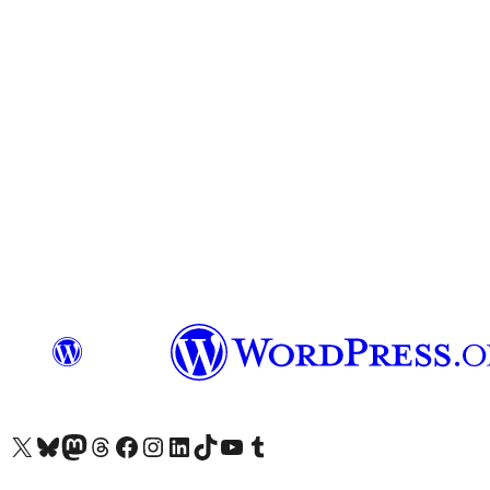
Unser X-Konto (früher Twitter) besuchen
Unser Bluesky-Konto besuchen
Unser Mastodon-Konto besuchen
Unser Threads-Konto besuchen
Unsere Facebook-Seite besuchen
Unser Instagram-Konto besuchen
Unser LinkedIn-Konto besuchen
Unser TikTok-Konto besuchen
Unseren YouTube-Kanal besuchen
Unser Tumblr-Konto besuchen