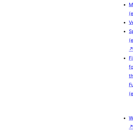
M
(e
V
S
(e
F
f
t
F
(e
W