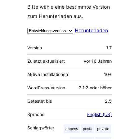
Bitte wähle eine bestimmte Version
zum Herunterladen aus.
Herunterladen
Meta
Version
1.7
Zuletzt aktualisiert
vor
16 Jahren
Aktive Installationen
10+
WordPress-Version
2.1.2 oder höher
Getestet bis
2.5
Sprache
English (US)
Schlagwörter
access
posts
private