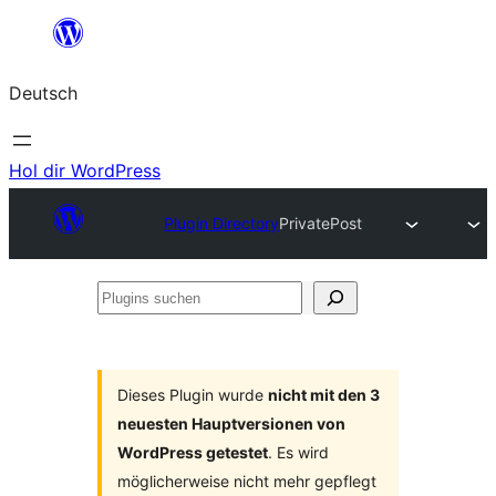
Zum
Inhalt
Deutsch
springen
Hol dir WordPress
Plugin Directory
PrivatePost
Plugins
suchen
Dieses Plugin wurde
nicht mit den 3
neuesten Hauptversionen von
WordPress getestet
. Es wird
möglicherweise nicht mehr gepflegt