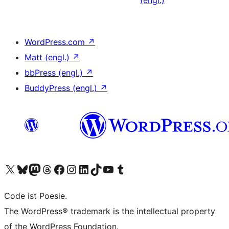
WordPress.com
↗
Matt (engl.)
↗
bbPress (engl.)
↗
BuddyPress (engl.)
↗
Unser X-Konto (früher Twitter) besuchen
Unser Bluesky-Konto besuchen
Unser Mastodon-Konto besuchen
Unser Threads-Konto besuchen
Unsere Facebook-Seite besuchen
Unser Instagram-Konto besuchen
Unser LinkedIn-Konto besuchen
Unser TikTok-Konto besuchen
Unseren YouTube-Kanal besuchen
Unser Tumblr-Konto besuchen
Code ist Poesie.
The WordPress® trademark is the intellectual property
of the WordPress Foundation.